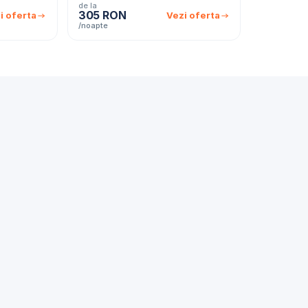
de la
305 RON
i oferta
Vezi oferta
/noapte