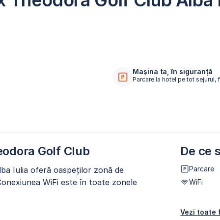
 Theodora Golf Club Alba I
Mașina ta, în siguranță
Parcare la hotel pe tot sejurul, 
eodora Golf Club
De ce s
Parcare
ba Iulia oferă oaspeților zonă de
 Conexiunea WiFi este în toate zonele
WiFi
Vezi toate f