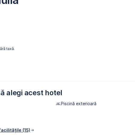
ulia
fără taxă.
ă alegi acest hotel
Piscină exterioară
acilitățile (15)