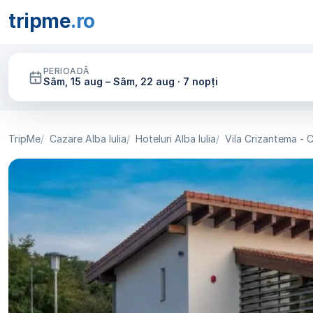
tripme
.ro
PERIOADĂ
Sâm, 15 aug – Sâm, 22 aug · 7 nopți
TripMe
Cazare Alba Iulia
Hoteluri Alba Iulia
Vila Crizantema -