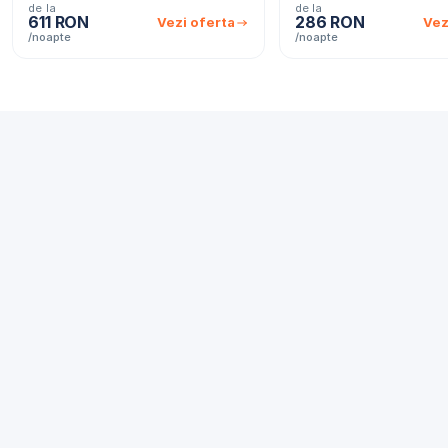
de la
de la
611 RON
286 RON
Vezi oferta
Vez
/noapte
/noapte