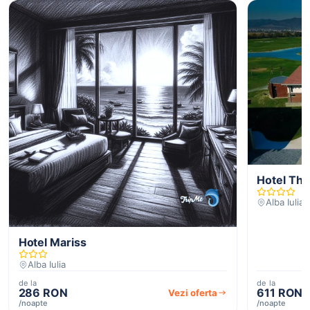
Hotel The
Alba Iulia
Hotel Mariss
Alba Iulia
de la
de la
286 RON
611 RON
Vezi oferta
/noapte
/noapte