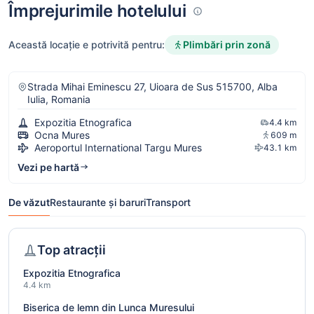
Împrejurimile hotelului
Plimbări prin zonă
Această locație e potrivită pentru:
Strada Mihai Eminescu 27, Uioara de Sus 515700, Alba
Iulia, Romania
Expozitia Etnografica
4.4 km
Ocna Mures
609 m
Aeroportul International Targu Mures
43.1 km
Vezi pe hartă
De văzut
Restaurante și baruri
Transport
Top atracții
Expozitia Etnografica
4.4 km
Biserica de lemn din Lunca Muresului