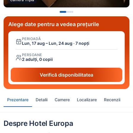
Alege date pentru a vedea prețurile
PERIOADĂ
Lun, 17 aug – Lun, 24 aug · 7 nopți
PERSOANE
2 adulți, 0 copii
Verifică disponibilitatea
Prezentare
Detalii
Camere
Localizare
Recenzii
Despre Hotel Europa