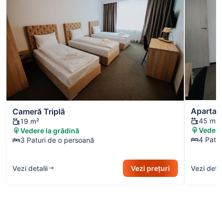
Aparta
Cameră Triplă
45 m²
19 m²
Vedere
Vedere la grădină
4 Patu
3 Paturi de o persoană
Vezi detalii
Vezi prețuri
Vezi detal