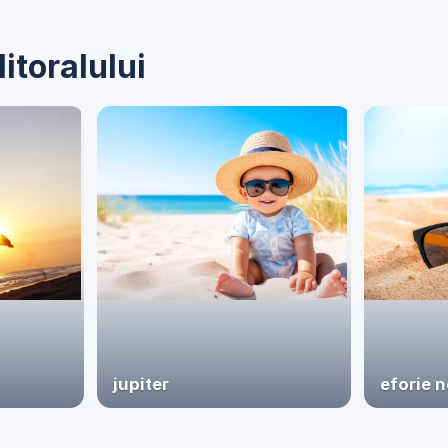
litoralului
jupiter
eforie 