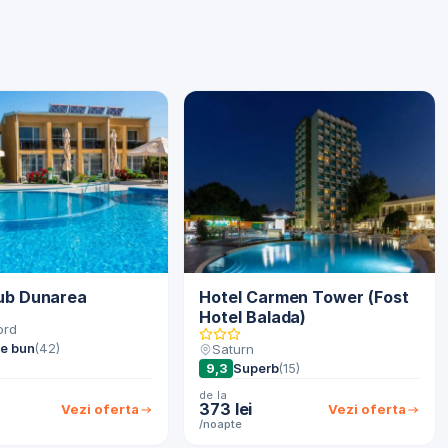
lub Dunarea
Hotel Carmen Tower (Fost
Hotel Balada)
ord
te bun
(42)
Saturn
9,3
Superb
(15)
de la
373 lei
Vezi oferta
Vezi oferta
/noapte