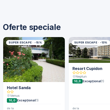
Oferte speciale
SUPER ESCAPE · -15%
SUPER ESCAPE · -13%
Resort Cupidon
Neptun
10,0
Excepțional
(1)
Hotel Sanda
Venus
10,0
Excepțional
(1)
de la
de la