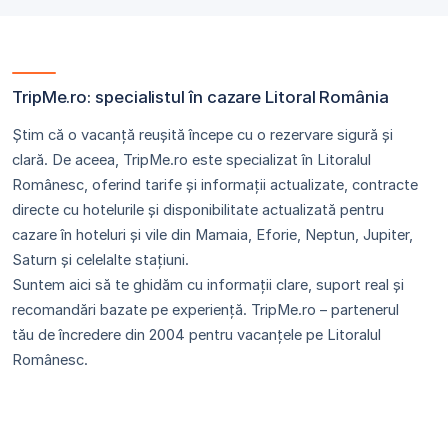
TripMe.ro: specialistul în cazare Litoral România
Știm că o vacanță reușită începe cu o rezervare sigură și
clară. De aceea, TripMe.ro este specializat în Litoralul
Românesc, oferind tarife și informații actualizate, contracte
directe cu hotelurile și disponibilitate actualizată pentru
cazare în hoteluri și vile din Mamaia, Eforie, Neptun, Jupiter,
Saturn și celelalte stațiuni.
Suntem aici să te ghidăm cu informații clare, suport real și
recomandări bazate pe experiență. TripMe.ro – partenerul
tău de încredere din 2004 pentru vacanțele pe Litoralul
Românesc.