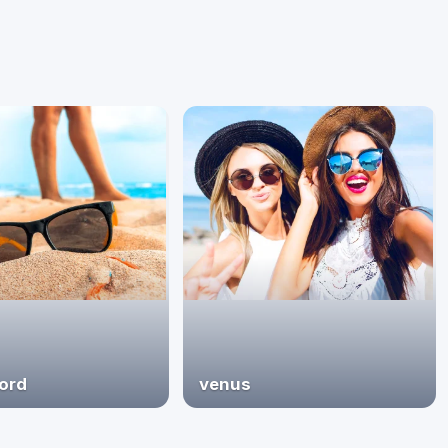
nord
venus