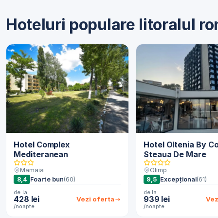
Hoteluri populare litoralul 
Hotel Complex
Hotel Oltenia By C
Mediteranean
Steaua De Mare
Mamaia
Olimp
8,4
Foarte bun
(60)
9,5
Excepțional
(61)
de la
de la
428 lei
939 lei
Vezi oferta
Vez
/noapte
/noapte