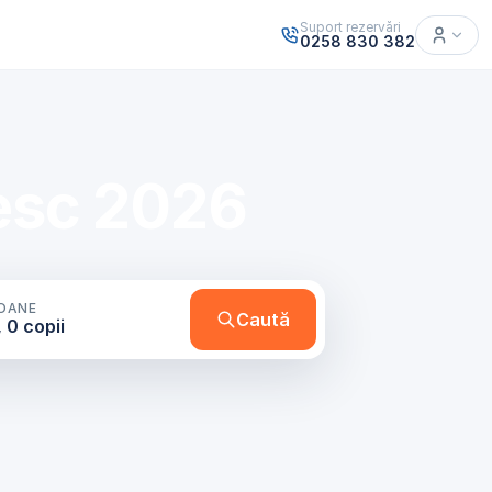
Suport rezervări
0258 830 382
nesc 2026
OANE
Caută
, 0 copii