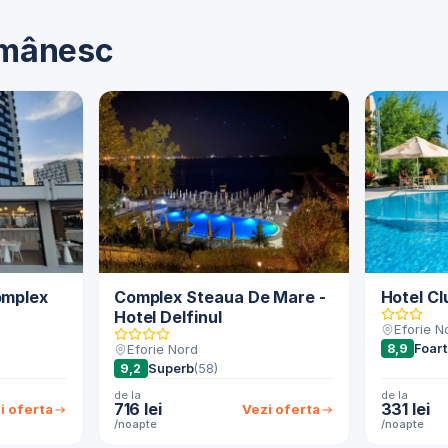
românesc
omplex
Complex Steaua De Mare -
Hotel C
Hotel Delfinul
Eforie N
8,9
Foar
Eforie Nord
9,2
Superb
(58)
de la
de la
716 lei
331 lei
i oferta
Vezi oferta
/noapte
/noapte