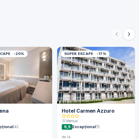
CAPE · -20%
SUPER ESCAPE · -17%
tena
Hotel Carmen Azzuro
Venus
pțional
(4)
9,5
Excepțional
(1)
de la