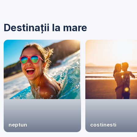
Destinații la mare
neptun
costinesti