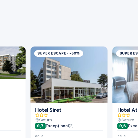
SUPER ESCAPE · -50%
SUPER ES
Hotel Siret
Hotel A
Saturn
Saturn
9,7
Excepțional
(2)
9,6
Exce
de la
de la