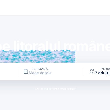
e litoralul româ
PERIOADĂ
PERS
Alege datele
2 adulți
acum cu oferte mai bune!