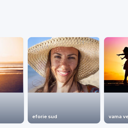
eforie sud
vama v