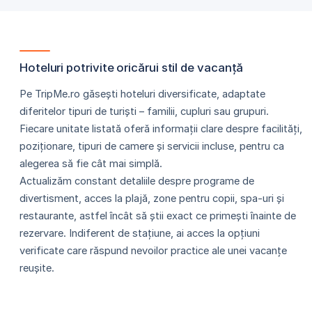
Hoteluri potrivite oricărui stil de vacanță
Pe TripMe.ro găsești hoteluri diversificate, adaptate
diferitelor tipuri de turiști – familii, cupluri sau grupuri.
Fiecare unitate listată oferă informații clare despre facilități,
poziționare, tipuri de camere și servicii incluse, pentru ca
alegerea să fie cât mai simplă.
Actualizăm constant detaliile despre programe de
divertisment, acces la plajă, zone pentru copii, spa-uri și
restaurante, astfel încât să știi exact ce primești înainte de
rezervare. Indiferent de stațiune, ai acces la opțiuni
verificate care răspund nevoilor practice ale unei vacanțe
reușite.