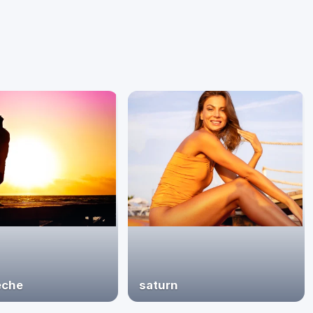
eche
saturn