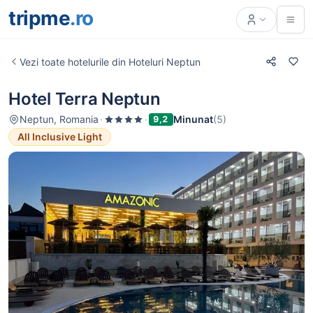
tripme
.ro
Vezi toate hotelurile din Hoteluri Neptun
Hotel Terra Neptun
Neptun, Romania
·
·
Minunat
(5)
9,2
All Inclusive Light