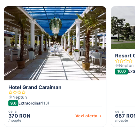
Resort C
Neptun
10,0
Extra
Hotel Grand Caraiman
Neptun
9,6
Extraordinar
(13)
de la
de la
370 RON
687 RON
Vezi oferta
/noapte
/noapte