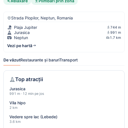
Relaxare
Plimbări prin zonă
Strada Plopilor, Neptun, Romania
Plaja Jupiter
744 m
Jurasica
991 m
Neptun
1.7 km
Vezi pe hartă
De văzut
Restaurante și baruri
Transport
Top atracții
Jurasica
991 m · 12 min pe jos
Vila hipo
2 km
Vedere spre lac (Lebede)
3.6 km