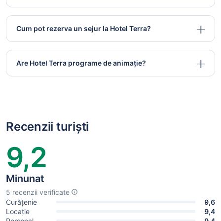
Cum pot rezerva un sejur la Hotel Terra?
Are Hotel Terra programe de animație?
Recenzii turiști
9,2
Minunat
5 recenzii verificate
Curățenie
9,6
Locație
9,4
Personal
9,4