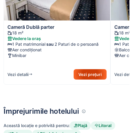
Cameră Dublă parter
Cameră 
18 m²
18 m²
Vedere la oraș
Vedere
1 Pat matrimonial
sau
2 Paturi de o persoană
1 Pat m
Aer condiționat
Balcon
Minibar
Aer con
Vezi detalii
Vezi prețuri
Vezi detal
Împrejurimile hotelului
Plajă
Litoral
Această locație e potrivită pentru: