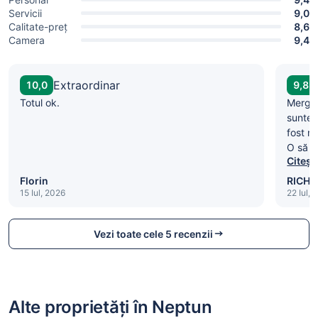
Servicii
9,0
Calitate-preț
8,6
Camera
9,4
Extraordinar
10,0
9,8
Totul ok.
Mergem
suntem
fost mu
O să r
Citeșt
prieten
Florin
RICHA
15 Iul, 2026
22 Iul, 
Vezi toate cele 5 recenzii
Alte proprietăți în Neptun