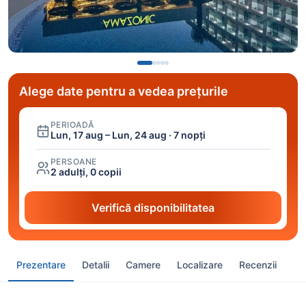
Alege date pentru a vedea prețurile
PERIOADĂ
Lun, 17 aug – Lun, 24 aug · 7 nopți
PERSOANE
2 adulți, 0 copii
Verifică disponibilitatea
Prezentare
Detalii
Camere
Localizare
Recenzii