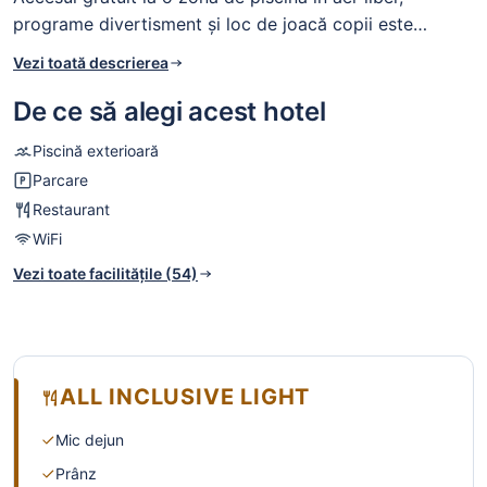
programe divertisment și loc de joacă copii este
disponibil pentru toți oaspeții. De asemenea, Hotelul
Vezi toată descrierea
are terasă, parcare și scaune copii restaurant.
Proprietatea oferă acces la internet WiFi, cu taxă.
De ce să alegi acest hotel
Restaurantul de la hotel este deschis oaspeților cu
Piscină exterioară
preparate din bucătăria românească și internaţională la
Parcare
mic dejun, pranz și cina. Restaurantul funcționează în
Restaurant
sistem bufet.
WiFi
Vezi toate facilitățile (54)
ALL INCLUSIVE LIGHT
Mic dejun
Prânz