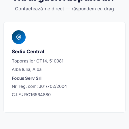
Contactează-ne direct — răspundem cu drag
Sediu Central
Toporasilor CT14, 510081
Alba Iulia, Alba
Focus Serv Srl
Nr. reg. com: J01/702/2004
C.I.F.: RO16564880