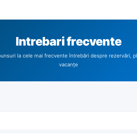
Intrebari frecvente
unsuri la cele mai frecvente întrebări despre rezervări, plă
vacanțe
stemul de rezervări online. Suntem agenție organizatoare cu c