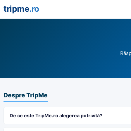
tripme
.ro
Răsp
Despre TripMe
De ce este TripMe.ro alegerea potrivită?
TripMe.ro este o agenție de turism care operează prin si