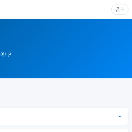
ți și
ontracte directe și camere în garanție — nu lucrăm cu