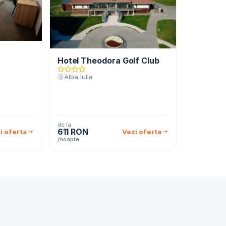
Hotel Theodora Golf Club
Alba Iulia
de la
611 RON
i oferta
Vezi oferta
/noapte