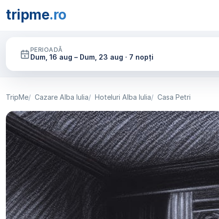
tripme
.ro
PERIOADĂ
Dum, 16 aug – Dum, 23 aug · 7 nopți
TripMe
Cazare Alba Iulia
Hoteluri Alba Iulia
Casa Petri