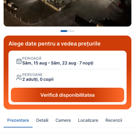
Alege date pentru a vedea prețurile
PERIOADĂ
Sâm, 15 aug – Sâm, 22 aug · 7 nopți
PERSOANE
2 adulți, 0 copii
Verifică disponibilitatea
Prezentare
Detalii
Camere
Localizare
Recenzii