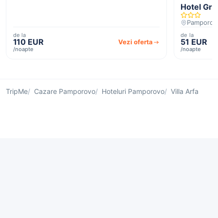
Hotel Gre
Pamporov
de la
de la
110 EUR
51 EUR
Vezi oferta
/noapte
/noapte
TripMe
Cazare Pamporovo
Hoteluri Pamporovo
Villa Arfa