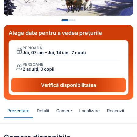
Alege date pentru a vedea prețurile
PERIOADĂ
Joi, 07 ian – Joi, 14 ian · 7 nopți
PERSOANE
2 adulți, 0 copii
Verifică disponibilitatea
Prezentare
Detalii
Camere
Localizare
Recenzii