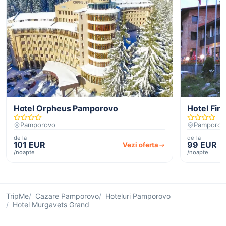
Hotel Orpheus Pamporovo
Hotel Finl
Pamporovo
Pamporov
de la
de la
101 EUR
99 EUR
Vezi oferta
/noapte
/noapte
TripMe
Cazare Pamporovo
Hoteluri Pamporovo
Hotel Murgavets Grand