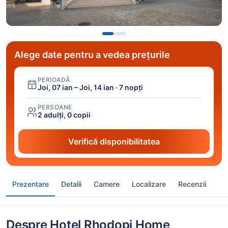
Alege date pentru a vedea prețurile
PERIOADĂ
Joi, 07 ian – Joi, 14 ian · 7 nopți
PERSOANE
2 adulți, 0 copii
Verifică disponibilitatea
Prezentare
Detalii
Camere
Localizare
Recenzii
Despre Hotel Rhodopi Home