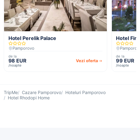
Hotel Perelik Palace
Hotel Finl
Pamporovo
Pamporov
de la
de la
98 EUR
99 EUR
Vezi oferta
/noapte
/noapte
TripMe
Cazare Pamporovo
Hoteluri Pamporovo
Hotel Rhodopi Home