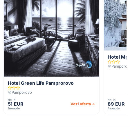
Hotel Mpm
Pamporov
Hotel Green Life Pamprorovo
Pamporovo
de la
de la
51 EUR
89 EUR
Vezi oferta
/noapte
/noapte