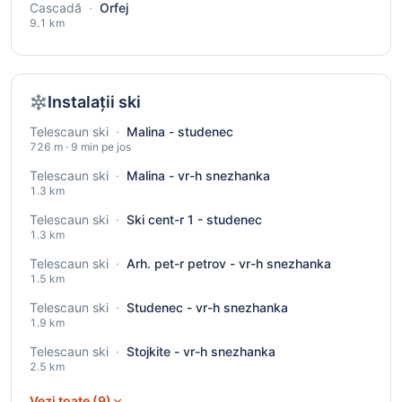
Cascadă
·
Orfej
9.1 km
Instalații ski
Telescaun ski
·
Malina - studenec
726 m · 9 min pe jos
Telescaun ski
·
Malina - vr-h snezhanka
1.3 km
Telescaun ski
·
Ski cent-r 1 - studenec
1.3 km
Telescaun ski
·
Arh. pet-r petrov - vr-h snezhanka
1.5 km
Telescaun ski
·
Studenec - vr-h snezhanka
1.9 km
Telescaun ski
·
Stojkite - vr-h snezhanka
2.5 km
Vezi toate (9)