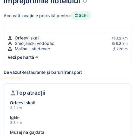
Împrejurimile hotelului
Schi
Această locație e potrivită pentru:
Orfeevi skali
3.2 km
Smoljanski vodopad
8.3 km
Malina - studenec
726 m
Vezi pe hartă
De văzut
Restaurante și baruri
Transport
Top atracții
Orfeevi skali
3.2 km
Iglite
3.3 km
Muzej na gajdata