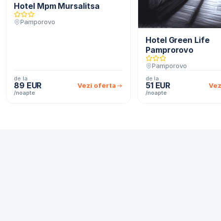
Hotel Mpm Mursalitsa
Pamporovo
Hotel Green Life
Pamprorovo
Pamporovo
de la
de la
89 EUR
51 EUR
Vezi oferta
Vez
/noapte
/noapte