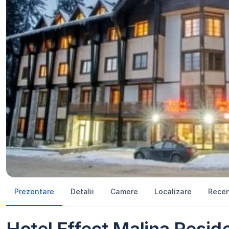
Prezentare
Detalii
Camere
Localizare
Recen