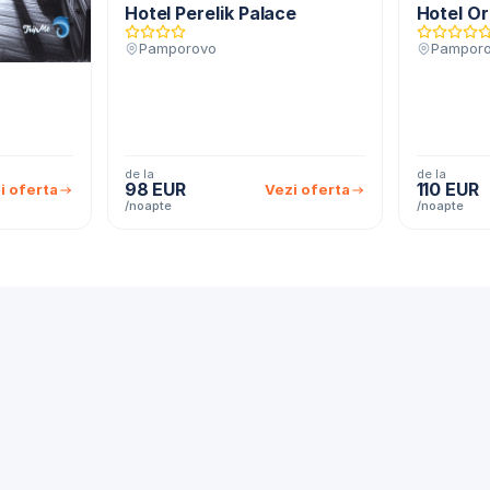
Hotel Perelik Palace
Hotel O
Pamporovo
Pampor
de la
de la
98 EUR
110 EUR
i oferta
Vezi oferta
/noapte
/noapte