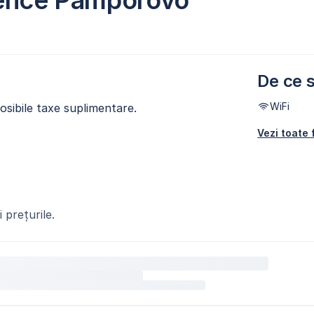
dence Pamporovo
De ce s
WiFi
osibile taxe suplimentare.
Vezi toate f
 prețurile.