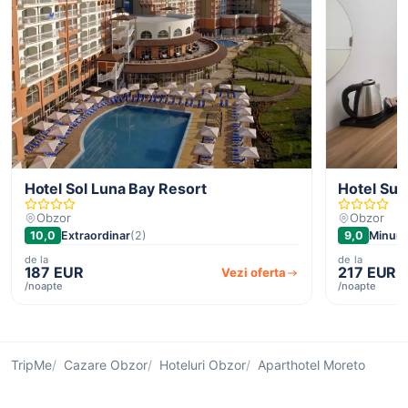
Hotel Sol Luna Bay Resort
Hotel Sun
Obzor
Obzor
10,0
Extraordinar
(2)
9,0
Minuna
de la
de la
187 EUR
217 EUR
Vezi oferta
/noapte
/noapte
TripMe
Cazare Obzor
Hoteluri Obzor
Aparthotel Moreto