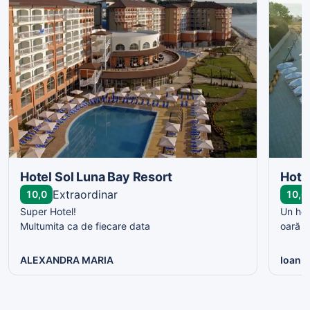
Hotel Sol Luna Bay Resort
Hote
Extraordinar
10,0
10,0
Super Hotel!
Un hot
Multumita ca de fiecare data
oară ș
ALEXANDRA MARIA
Ioan