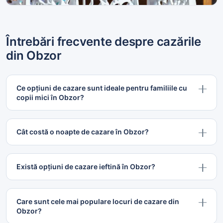
Hoteluri de 2 stele
4 proprietăți
Întrebări frecvente despre cazările
din Obzor
Ce opțiuni de cazare sunt ideale pentru familiile cu
copii mici în Obzor?
Cât costă o noapte de cazare în Obzor?
Există opțiuni de cazare ieftină în Obzor?
Care sunt cele mai populare locuri de cazare din
Obzor?