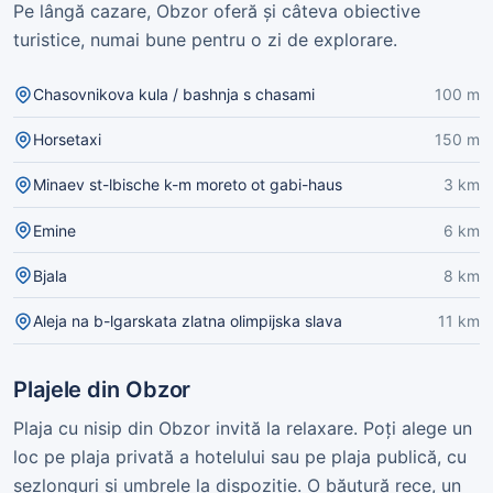
Pe lângă cazare, Obzor oferă și câteva obiective
turistice, numai bune pentru o zi de explorare.
Chasovnikova kula / bashnja s chasami
100 m
Horsetaxi
150 m
Minaev st-lbische k-m moreto ot gabi-haus
3 km
Emine
6 km
Bjala
8 km
Aleja na b-lgarskata zlatna olimpijska slava
11 km
Plajele din Obzor
Plaja cu nisip din Obzor invită la relaxare. Poți alege un
loc pe plaja privată a hotelului sau pe plaja publică, cu
șezlonguri și umbrele la dispoziție. O băutură rece, un