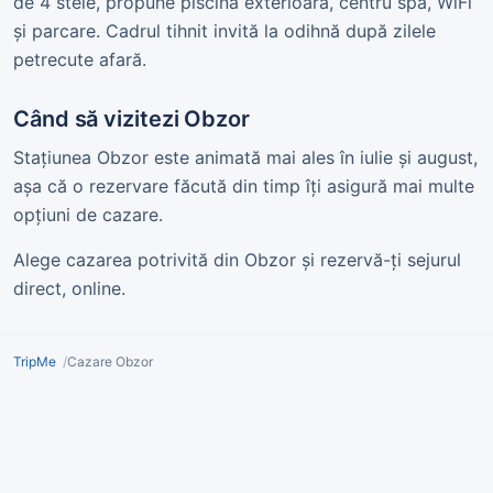
de 4 stele, propune piscină exterioară, centru spa, WiFi
și parcare. Cadrul tihnit invită la odihnă după zilele
petrecute afară.
Când să vizitezi Obzor
Stațiunea Obzor este animată mai ales în iulie și august,
așa că o rezervare făcută din timp îți asigură mai multe
opțiuni de cazare.
Alege cazarea potrivită din Obzor și rezervă-ți sejurul
direct, online.
TripMe
Cazare Obzor