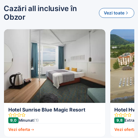
Cazări all inclusive în
Vezi toate
Obzor
Hotel Sunrise Blue Magic Resort
Hotel Hv
9,0
Minunat
(1)
9,8
Extrao
Vezi oferta
Vezi oferta