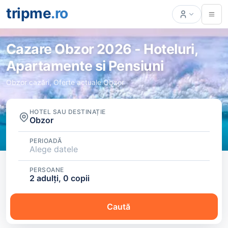
tripme
.ro
Cazare Obzor 2026 - Hoteluri,
Apartamente si Pensiuni
Obzor cazări, Oferte actuale Obzor
HOTEL SAU DESTINAȚIE
Obzor
PERIOADĂ
Alege datele
PERSOANE
2 adulți, 0 copii
Caută