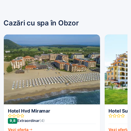
Cazări cu spa în Obzor
Hotel Hvd Miramar
Hotel Sunr
9,8
Extraordinar
(4)
Vezi oferta
Vezi oferta