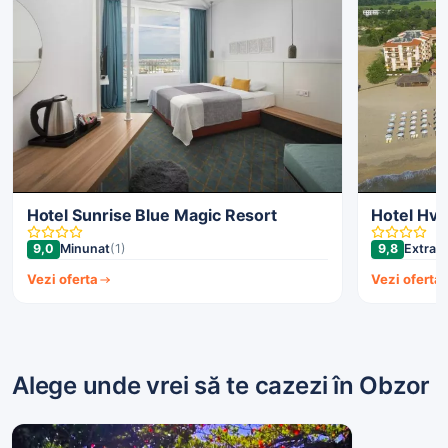
Hotel Sunrise Blue Magic Resort
Hotel Hv
9,0
Minunat
(1)
9,8
Extrao
Vezi oferta
Vezi oferta
Alege unde vrei să te cazezi în Obzor