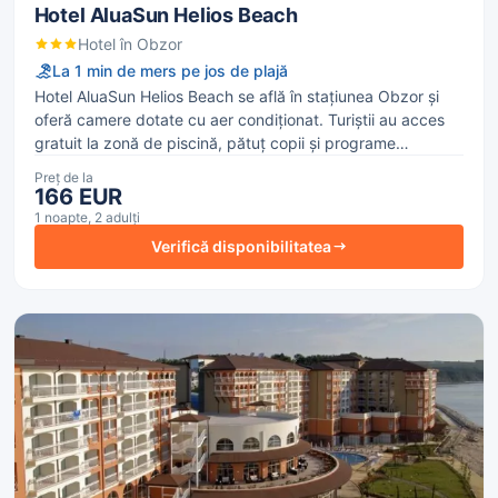
Hotel AluaSun Helios Beach
Hotel în Obzor
La 1 min de mers pe jos de plajă
Hotel AluaSun Helios Beach se află în stațiunea Obzor și
oferă camere dotate cu aer condiţionat. Turiștii au acces
gratuit la zonă de piscină, pătuț copii și programe
divertisment. Hotelul are internet WiFi, terasă și scaune
Preț de la
copii restaurant.
166 EUR
1 noapte, 2 adulți
Verifică disponibilitatea