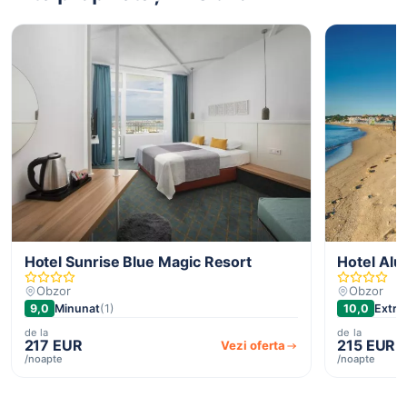
Hotel Sunrise Blue Magic Resort
Hotel Alu
Obzor
Obzor
9,0
Minunat
(1)
10,0
Extra
de la
de la
217 EUR
215 EUR
Vezi oferta
/noapte
/noapte