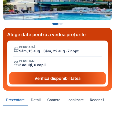
Alege date pentru a vedea prețurile
PERIOADĂ
Sâm, 15 aug – Sâm, 22 aug · 7 nopți
PERSOANE
2 adulți, 0 copii
Verifică disponibilitatea
Prezentare
Detalii
Camere
Localizare
Recenzii