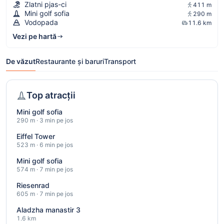
Zlatni pjas-ci
411 m
Mini golf sofia
290 m
Vodopada
11.6 km
Vezi pe hartă
De văzut
Restaurante și baruri
Transport
Top atracții
Mini golf sofia
290 m · 3 min pe jos
Eiffel Tower
523 m · 6 min pe jos
Mini golf sofia
574 m · 7 min pe jos
Riesenrad
605 m · 7 min pe jos
Aladzha manastir 3
1.6 km