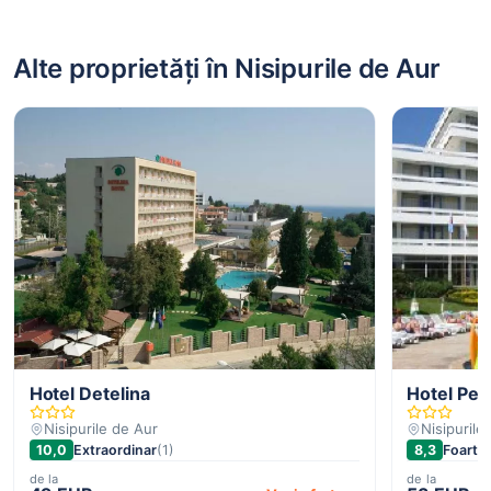
Alte proprietăți în Nisipurile de Aur
Hotel Detelina
Hotel Per
Nisipurile de Aur
Nisipurile
10,0
Extraordinar
(1)
8,3
Foarte 
de la
de la