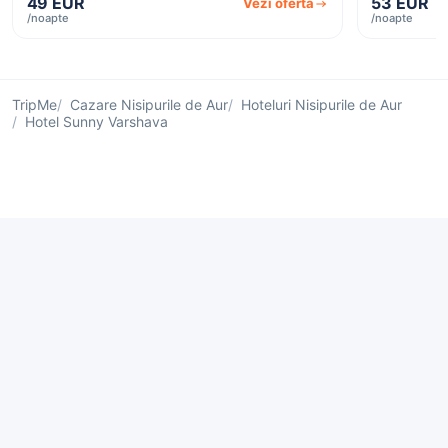
49 EUR
53 EUR
Vezi oferta
/noapte
/noapte
TripMe
Cazare Nisipurile de Aur
Hoteluri Nisipurile de Aur
Hotel Sunny Varshava