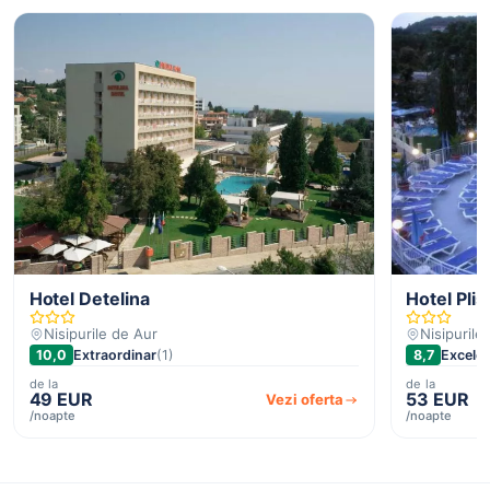
Hotel Detelina
Hotel Plis
Nisipurile de Aur
Nisipurile
10,0
Extraordinar
(1)
8,7
Excele
de la
de la
49 EUR
53 EUR
Vezi oferta
/noapte
/noapte