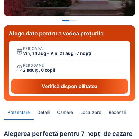
Alege date pentru a vedea prețurile
PERIOADĂ
Vin, 14 aug – Vin, 21 aug · 7 nopți
PERSOANE
2 adulți, 0 copii
Verifică disponibilitatea
Prezentare
Detalii
Camere
Localizare
Recenzii
Alegerea perfectă pentru 7 nopți de cazare