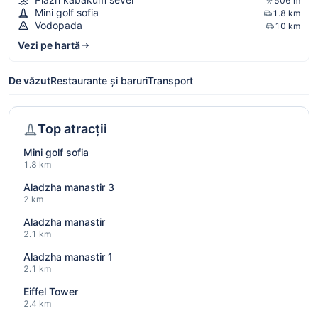
506 m
Mini golf sofia
1.8 km
Vodopada
10 km
Vezi pe hartă
De văzut
Restaurante și baruri
Transport
Top atracții
Mini golf sofia
1.8 km
Aladzha manastir 3
2 km
Aladzha manastir
2.1 km
Aladzha manastir 1
2.1 km
Eiffel Tower
2.4 km