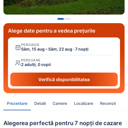
Alege date pentru a vedea prețurile
PERIOADĂ
Sâm, 15 aug – Sâm, 22 aug · 7 nopți
PERSOANE
2 adulți, 0 copii
Verifică disponibilitatea
Prezentare
Detalii
Camere
Localizare
Recenzii
Alegerea perfectă pentru 7 nopți de cazare