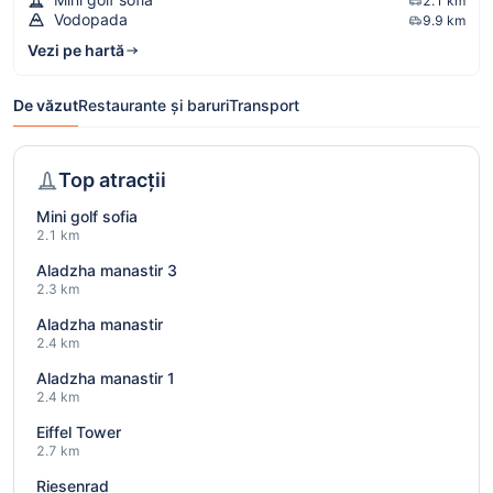
2.1 km
Vodopada
9.9 km
Vezi pe hartă
De văzut
Restaurante și baruri
Transport
Top atracții
Mini golf sofia
2.1 km
Aladzha manastir 3
2.3 km
Aladzha manastir
2.4 km
Aladzha manastir 1
2.4 km
Eiffel Tower
2.7 km
Riesenrad