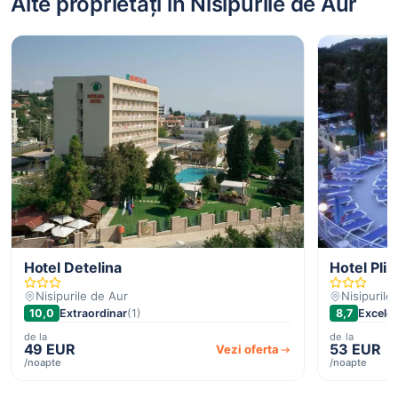
Alte proprietăți în Nisipurile de Aur
Hotel Detelina
Hotel Plis
Nisipurile de Aur
Nisipurile
10,0
Extraordinar
(1)
8,7
Excele
de la
de la
49 EUR
53 EUR
Vezi oferta
/noapte
/noapte