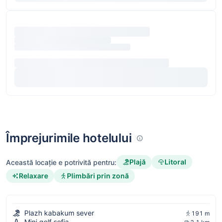
Împrejurimile hotelului
Plajă
Litoral
Această locație e potrivită pentru:
Relaxare
Plimbări prin zonă
Plazh kabakum sever
191 m
Mini golf sofia