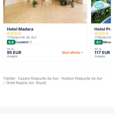
Hotel Madara
Hotel Pre
Nisipurile de Aur
Nisipurile
8,8
Excelent
(1)
9,1
Minuna
de la
de la
95 EUR
117 EUR
Vezi oferta
/noapte
/noapte
TripMe
Cazare Nisipurile de Aur
Hoteluri Nisipurile de Aur
Hotel Regina (ex. Royal)