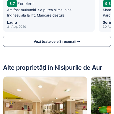
Excelent
8,7
9,3
Am fost multumiti. Se putea si mai bine .
Mancar
Inghesuiala la lift. Mancare destula
Parcar
Laura
Sorin
31 Aug, 2020
30 Aug
Vezi toate cele 3 recenzii
Alte proprietăți în Nisipurile de Aur