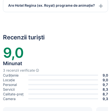
Are Hotel Regina (ex. Royal) programe de animație?
Recenzii turiști
9,0
Minunat
3 recenzii verificate
Curățenie
9,0
Locație
9,0
Personal
9,7
Servicii
8,3
Calitate-preț
8,7
Camera
9,3