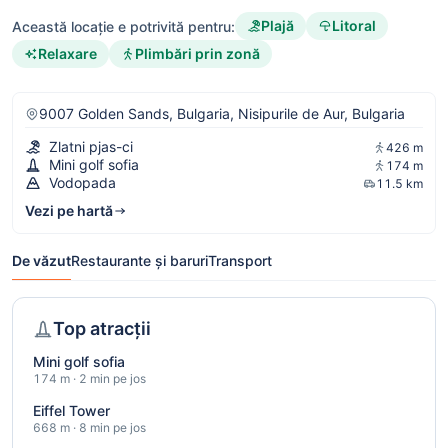
Plajă
Litoral
Această locație e potrivită pentru:
Relaxare
Plimbări prin zonă
9007 Golden Sands, Bulgaria, Nisipurile de Aur, Bulgaria
Zlatni pjas-ci
426 m
Mini golf sofia
174 m
Vodopada
11.5 km
Vezi pe hartă
De văzut
Restaurante și baruri
Transport
Top atracții
Mini golf sofia
174 m · 2 min pe jos
Eiffel Tower
668 m · 8 min pe jos