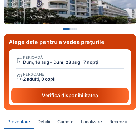
Alege date pentru a vedea prețurile
PERIOADĂ
Dum, 16 aug – Dum, 23 aug · 7 nopți
PERSOANE
2 adulți, 0 copii
Verifică disponibilitatea
Prezentare
Detalii
Camere
Localizare
Recenzii