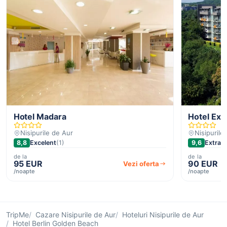
Hotel Madara
Hotel Exc
Nisipurile de Aur
Nisipurile
8,8
Excelent
(1)
9,6
Extrao
de la
de la
95 EUR
90 EUR
Vezi oferta
/noapte
/noapte
TripMe
Cazare Nisipurile de Aur
Hoteluri Nisipurile de Aur
Hotel Berlin Golden Beach