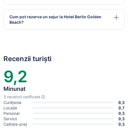
Cum pot rezerva un sejur la Hotel Berlin Golden
Beach?
Recenzii turiști
9,2
Minunat
3 recenzii verificate
Curățenie
8,3
Locație
9,7
Personal
9,3
Servicii
9,3
Calitate-preț
9,3