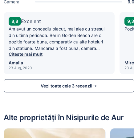
Camera
9,0
Excelent
8,8
9,3
Am avut un concediu placut, mai ales cu stresul
Pozitie
din ultima perioada. Berlin Golden Beach are o
pozitie foarte buna, comparativ cu alte hoteluri
din statiune. Mancarea a fost buna, camera
Citește mai mult
spatioasa, la curatenie mai slabuti in sensul ca a
trebuit sa cerem noi sa vina sa faca si nu au
Amalia
Mirce
facut-o din propria initiativa. Dar per total
23 Aug, 2020
23 Aug
concediul a fost reusit
Vezi toate cele 3 recenzii
Alte proprietăți în Nisipurile de Aur