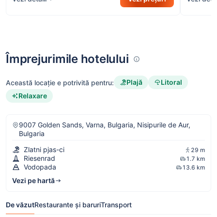
Împrejurimile hotelului
Plajă
Litoral
Această locație e potrivită pentru:
Relaxare
9007 Golden Sands, Varna, Bulgaria, Nisipurile de Aur,
Bulgaria
Zlatni pjas-ci
29 m
Riesenrad
1.7 km
Vodopada
13.6 km
Vezi pe hartă
De văzut
Restaurante și baruri
Transport