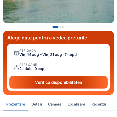
Alege date pentru a vedea prețurile
PERIOADĂ
Vin, 14 aug – Vin, 21 aug · 7 nopți
PERSOANE
2 adulți, 0 copii
Verifică disponibilitatea
Prezentare
Detalii
Camere
Localizare
Recenzii