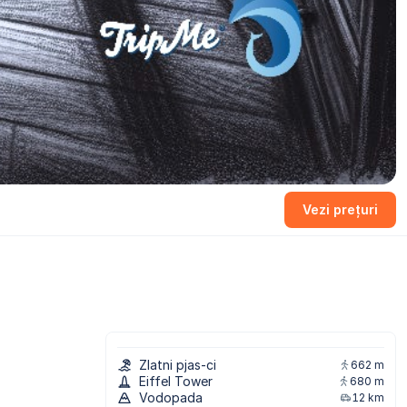
Vezi prețuri
Zlatni pjas-ci
662 m
Eiffel Tower
680 m
Vodopada
12 km