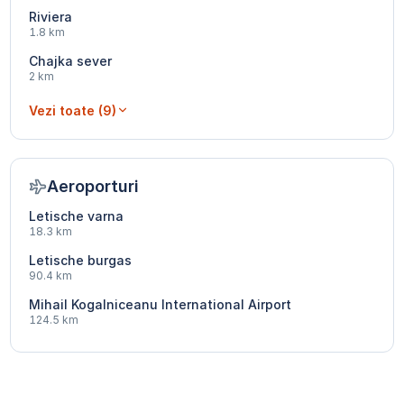
Riviera
1.8 km
Chajka sever
2 km
Vezi toate (9)
Aeroporturi
Letische varna
18.3 km
Letische burgas
90.4 km
Mihail Kogalniceanu International Airport
124.5 km