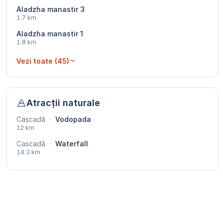
Aladzha manastir 3
1.7 km
Aladzha manastir 1
1.8 km
Vezi toate (45)
Atracții naturale
Cascadă
·
Vodopada
12 km
Cascadă
·
Waterfall
14.3 km