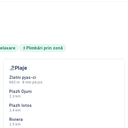
elaxare
Plimbări prin zonă
Plaje
Zlatni pjas-ci
662 m · 8 min pe jos
Plazh Djuni
1.3 km
Plazh lotos
1.4 km
Riviera
1.5 km