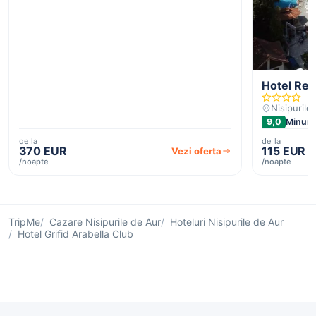
Hotel Reg
Nisipurile
9,0
Minuna
de la
de la
370 EUR
115 EUR
Vezi oferta
/noapte
/noapte
TripMe
Cazare Nisipurile de Aur
Hoteluri Nisipurile de Aur
Hotel Grifid Arabella Club