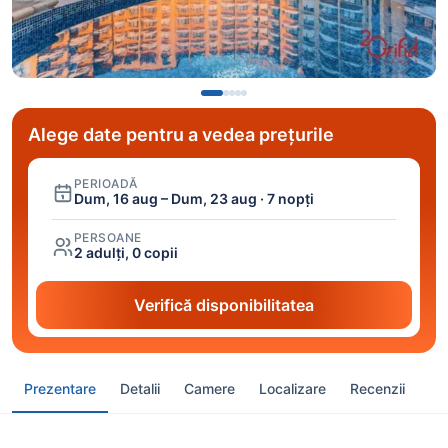
Alege date pentru a vedea prețurile
PERIOADĂ
Dum, 16 aug – Dum, 23 aug · 7 nopți
PERSOANE
2 adulți, 0 copii
Verifică disponibilitatea
Prezentare
Detalii
Camere
Localizare
Recenzii