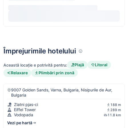
Împrejurimile hotelului
Plajă
Litoral
Această locație e potrivită pentru:
Relaxare
Plimbări prin zonă
9007 Golden Sands, Varna, Bulgaria, Nisipurile de Aur,
Bulgaria
Zlatni pjas-ci
188 m
Eiffel Tower
289 m
Vodopada
11.8 km
Vezi pe hartă