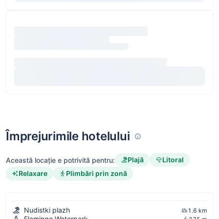
Împrejurimile hotelului
Plajă
Litoral
Această locație e potrivită pentru:
Relaxare
Plimbări prin zonă
Nudistki plazh
1.6 km
Flamingo Waterpark