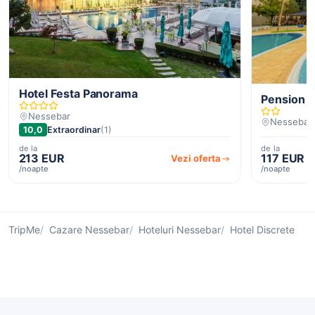
Hotel Festa Panorama
Pension 
Nessebar
Nessebar
10,0
Extraordinar
(1)
de la
de la
213 EUR
117 EUR
Vezi oferta
/noapte
/noapte
TripMe
Cazare Nessebar
Hoteluri Nessebar
Hotel Discrete