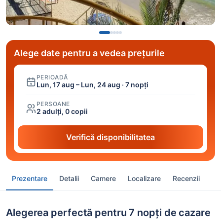
Alege date pentru a vedea prețurile
PERIOADĂ
Lun, 17 aug – Lun, 24 aug · 7 nopți
PERSOANE
2 adulți, 0 copii
Verifică disponibilitatea
Prezentare
Detalii
Camere
Localizare
Recenzii
Alegerea perfectă pentru 7 nopți de cazare