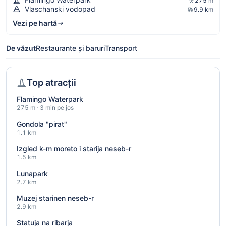
275 m
Vlaschanski vodopad
9.9 km
Vezi pe hartă
De văzut
Restaurante și baruri
Transport
Top atracții
Flamingo Waterpark
275 m · 3 min pe jos
Gondola "pirat"
1.1 km
Izgled k-m moreto i starija neseb-r
1.5 km
Lunapark
2.7 km
Muzej starinen neseb-r
2.9 km
Statuja na ribarja