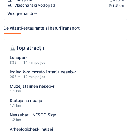
885 m
Vlaschanski vodopad
8.6 km
Vezi pe hartă
De văzut
Restaurante și baruri
Transport
Top atracții
Lunapark
885 m · 11 min pe jos
Izgled k-m moreto i starija neseb-r
955 m · 12 min pe jos
Muzej starinen neseb-r
1.1 km
Statuja na ribarja
1.1 km
Nessebar UNESCO Sign
1.2 km
Arheologicheski muzej