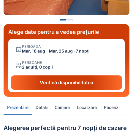
Alege date pentru a vedea prețurile
PERIOADĂ
Mar, 18 aug – Mar, 25 aug · 7 nopți
PERSOANE
2 adulți, 0 copii
Verifică disponibilitatea
Prezentare
Detalii
Camere
Localizare
Recenzii
Alegerea perfectă pentru 7 nopți de cazare