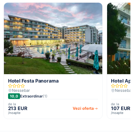
Hotel Festa Panorama
Hotel Aph
Nessebar
Nessebar
10,0
Extraordinar
(1)
de la
de la
213 EUR
107 EUR
Vezi oferta
/noapte
/noapte