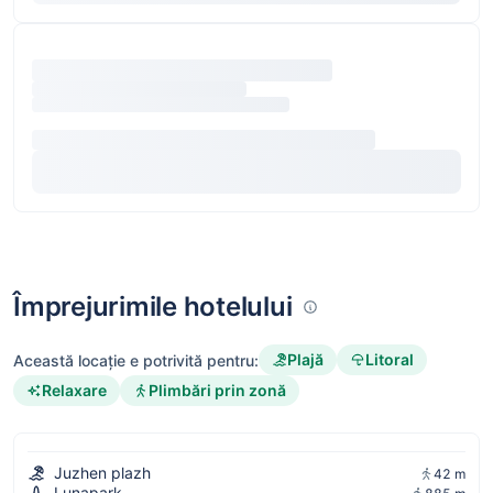
Împrejurimile hotelului
Plajă
Litoral
Această locație e potrivită pentru:
Relaxare
Plimbări prin zonă
Juzhen plazh
42 m
Lunapark