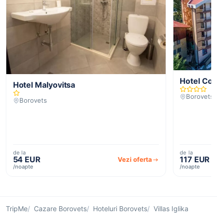
Hotel Com
Hotel Malyovitsa
Borovets
Borovets
de la
de la
54 EUR
117 EUR
Vezi oferta
/noapte
/noapte
TripMe
Cazare Borovets
Hoteluri Borovets
Villas Iglika