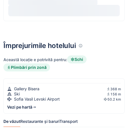
Împrejurimile hotelului
Schi
Această locație e potrivită pentru:
Plimbări prin zonă
Gallery Bisera
368 m
Ski
156 m
Sofia Vasil Levski Airport
50.2 km
Vezi pe hartă
De văzut
Restaurante și baruri
Transport