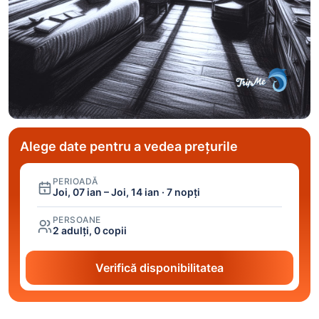
Alege date pentru a vedea prețurile
PERIOADĂ
Joi, 07 ian – Joi, 14 ian · 7 nopți
PERSOANE
2 adulți, 0 copii
Verifică disponibilitatea