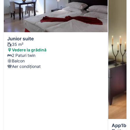
Junior suite
35 m²
Vedere la grădină
2 Paturi twin
Balcon
Aer condiționat
App1be