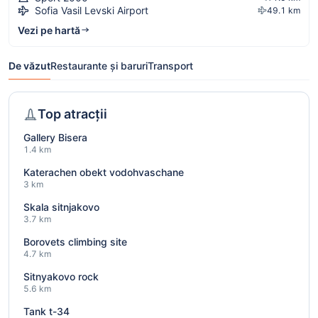
Sofia Vasil Levski Airport
49.1 km
Vezi pe hartă
De văzut
Restaurante și baruri
Transport
Top atracții
Gallery Bisera
1.4 km
Katerachen obekt vodohvaschane
3 km
Skala sitnjakovo
3.7 km
Borovets climbing site
4.7 km
Sitnyakovo rock
5.6 km
Tank t-34