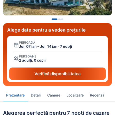
Alege date pentru a vedea prețurile
PERIOADĂ
Joi, 07 ian – Joi, 14 ian · 7 nopți
PERSOANE
2 adulți, 0 copii
Verifică disponibilitatea
Prezentare
Detalii
Camere
Localizare
Recenzii
Alegerea perfectă pentru 7 nopți de cazare