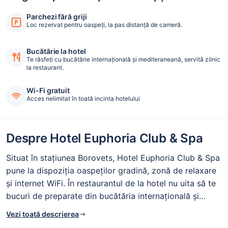
Parchezi fără griji
Loc rezervat pentru oaspeți, la pas distanță de cameră.
Bucătărie la hotel
Te răsfeți cu bucătărie internaţională și mediteraneană, servită zilnic
la restaurant.
Wi-Fi gratuit
Acces nelimitat în toată incinta hotelului
Despre Hotel Euphoria Club & Spa
Situat în stațiunea Borovets, Hotel Euphoria Club & Spa
pune la dispoziția oaspeților gradină, zonă de relaxare
și internet WiFi. În restaurantul de la hotel nu uita să te
bucuri de preparate din bucătăria internaţională și
mediteraneană la mic dejun, pranz și cina. Restaurantul
Vezi toată descrierea
funcționează în sistem bufet.