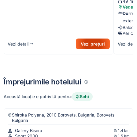
49 m²
Vedere
Dormit
extensi
Balcon
Aer con
Vezi detalii
Vezi prețuri
Vezi detal
Împrejurimile hotelului
Schi
Această locație e potrivită pentru:
Shiroka Polyana, 2010 Borovets, Bulgaria, Borovets,
Bulgaria
Gallery Bisera
1.4 km
Sport 2000
1.5 km