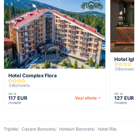
Hotel Igl
Borovets
Hotel Complex Flora
Borovets
de la
de la
117 EUR
127 EUR
Vezi oferta
/noapte
/noapte
TripMe
Cazare Borovets
Hoteluri Borovets
Hotel Rila