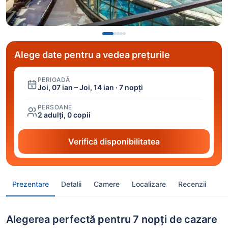
Alege date pentru a vedea prețurile
PERIOADĂ
Joi, 07 ian – Joi, 14 ian · 7 nopți
PERSOANE
2 adulți, 0 copii
Verifică disponibilitatea
Prezentare
Detalii
Camere
Localizare
Recenzii
Alegerea perfectă pentru 7 nopți de cazare