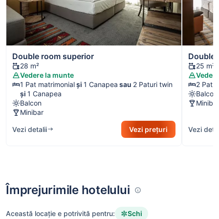
Double room superior
Double 
28 m²
25 m²
Vedere la munte
Vedere
1 Pat matrimonial
și
1 Canapea
sau
2 Paturi twin
2 Patur
și
1 Canapea
Balcon
Balcon
Miniba
Minibar
Vezi detalii
Vezi prețuri
Vezi detal
Împrejurimile hotelului
Schi
Această locație e potrivită pentru: