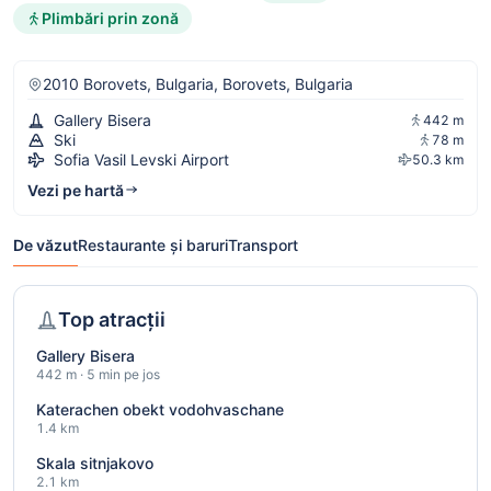
Plimbări prin zonă
2010 Borovets, Bulgaria, Borovets, Bulgaria
Gallery Bisera
442 m
Ski
78 m
Sofia Vasil Levski Airport
50.3 km
Vezi pe hartă
De văzut
Restaurante și baruri
Transport
Top atracții
Gallery Bisera
442 m · 5 min pe jos
Katerachen obekt vodohvaschane
1.4 km
Skala sitnjakovo
2.1 km