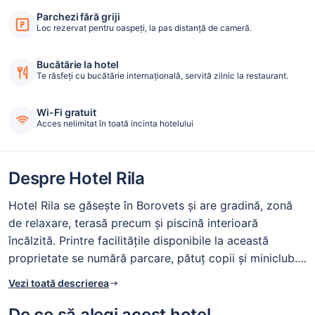
Parchezi fără griji
Loc rezervat pentru oaspeți, la pas distanță de cameră.
Bucătărie la hotel
Te răsfeți cu bucătărie internaţională, servită zilnic la restaurant.
Wi-Fi gratuit
Acces nelimitat în toată incinta hotelului
Despre Hotel Rila
Hotel Rila se găsește în Borovets și are gradină, zonă
de relaxare, terasă precum și piscină interioară
încălzită. Printre facilitățile disponibile la această
proprietate se numără parcare, pătuț copii și miniclub.
Acest hotel pune la dispoziție loc de joacă copii,
Vezi toată descrierea
trambulină și tiroliană. Accesul WiFi gratuit este oferit în
camere și în toate zonele publice. Cele 5 restaurante a
De ce să alegi acest hotel