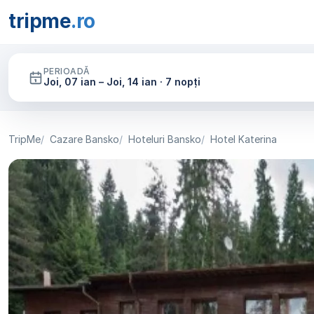
tripme
.ro
PERIOADĂ
Joi, 07 ian – Joi, 14 ian · 7 nopți
TripMe
Cazare Bansko
Hoteluri Bansko
Hotel Katerina