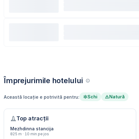
Împrejurimile hotelului
Schi
Natură
Această locație e potrivită pentru:
Top atracții
Mezhdinna stancija
825 m · 10 min pe jos