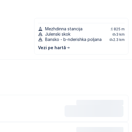
Mezhdinna stancija
825 m
Julenski skok
3 km
Bansko - b-nderishka poljana
2.3 km
Vezi pe hartă