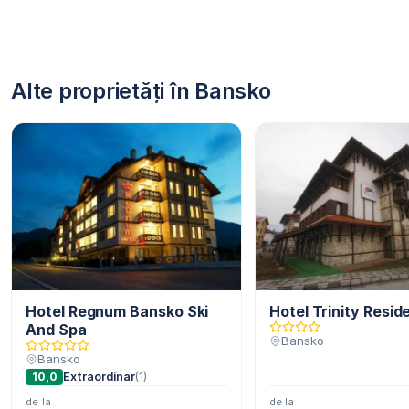
Alte proprietăți în Bansko
Hotel Regnum Bansko Ski
Hotel Trinity Resid
And Spa
Bansko
Bansko
10,0
Extraordinar
(1)
de la
de la