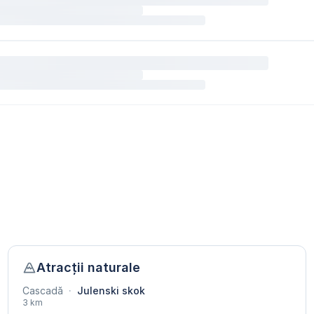
Atracții naturale
Cascadă
·
Julenski skok
3 km