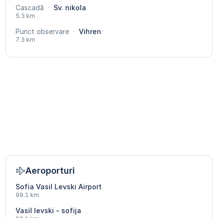
Cascadă
·
Sv. nikola
5.3 km
Punct observare
·
Vihren
7.3 km
Aeroporturi
Sofia Vasil Levski Airport
99.1 km
Vasil levski - sofija