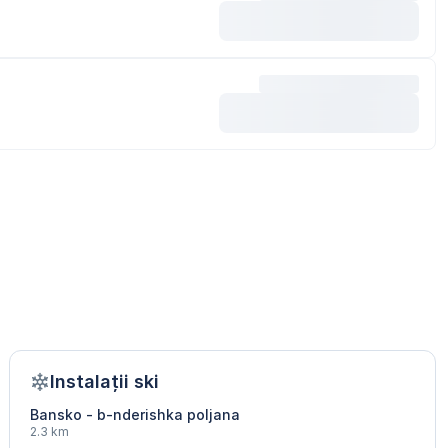
Instalații ski
Bansko - b-nderishka poljana
2.3 km