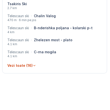
Tsakiris Ski
2.7 km
Telescaun ski
·
Chalin Valog
470 m · 6 min pe jos
Telescaun ski
·
B-nderishka poljana - kolarski p-t
4 km
Telescaun ski
·
Zhelezen most - plato
4.1 km
Telescaun ski
·
C-rna mogila
4.1 km
Vezi toate (16)