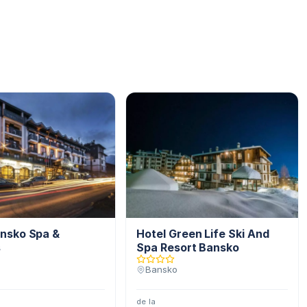
ansko Spa &
Hotel Green Life Ski And
s
Spa Resort Bansko
Bansko
de la