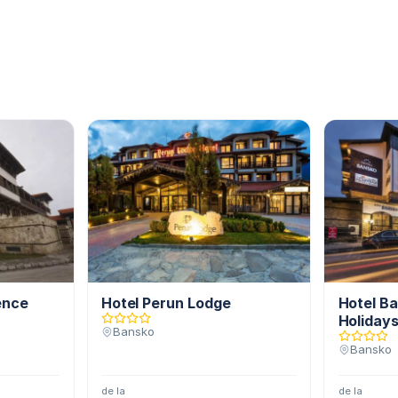
ence
Hotel Perun Lodge
Hotel B
Holiday
Bansko
Bansko
de la
de la