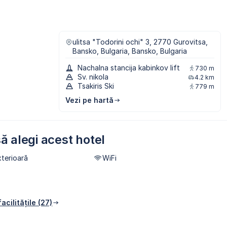
ulitsa "Todorini ochi" 3, 2770 Gurovitsa,
Bansko, Bulgaria, Bansko, Bulgaria
Nachalna stancija kabinkov lift
730 m
Sv. nikola
4.2 km
Tsakiris Ski
779 m
Vezi pe hartă
ă alegi acest hotel
xterioară
WiFi
acilitățile (27)