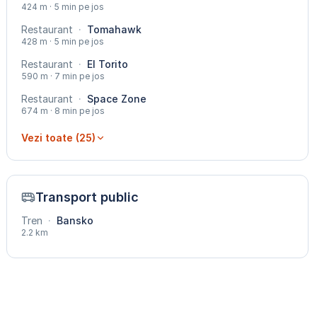
424 m · 5 min pe jos
Restaurant
·
Tomahawk
428 m · 5 min pe jos
Restaurant
·
El Torito
590 m · 7 min pe jos
Restaurant
·
Space Zone
674 m · 8 min pe jos
Vezi toate (25)
Transport public
Tren
·
Bansko
2.2 km