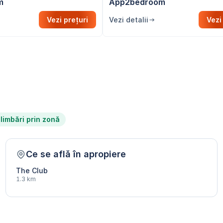
m
App2bedroom
Vezi prețuri
Vezi detalii
Vezi
limbări prin zonă
Ce se află în apropiere
The Club
1.3 km