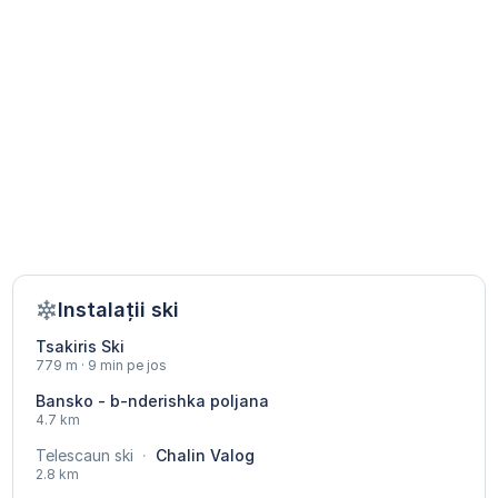
Instalații ski
Tsakiris Ski
779 m · 9 min pe jos
Bansko - b-nderishka poljana
4.7 km
Telescaun ski
·
Chalin Valog
2.8 km