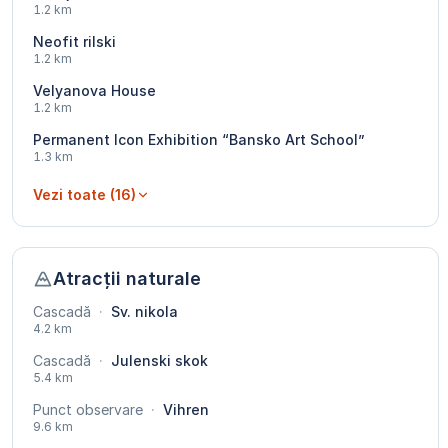
1.2 km
Neofit rilski
1.2 km
Velyanova House
1.2 km
Permanent Icon Exhibition “Bansko Art School”
1.3 km
Vezi toate (16)
Atracții naturale
Cascadă
·
Sv. nikola
4.2 km
Cascadă
·
Julenski skok
5.4 km
Punct observare
·
Vihren
9.6 km