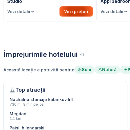
Studio
App1bedroo
Vezi detalii
Vezi prețuri
Vezi detalii
Împrejurimile hotelului
Schi
Natură
P
Această locație e potrivită pentru:
Top atracții
Nachalna stancija kabinkov lift
730 m · 9 min pe jos
Megdan
1.1 km
Paisij hilendarski