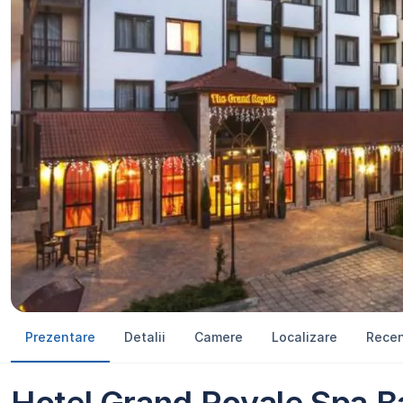
Prezentare
Detalii
Camere
Localizare
Recen