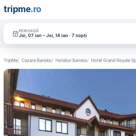
tripme
.ro
PERIOADĂ
Joi, 07 ian – Joi, 14 ian · 7 nopți
TripMe
Cazare Bansko
Hoteluri Bansko
Hotel Grand Royale S