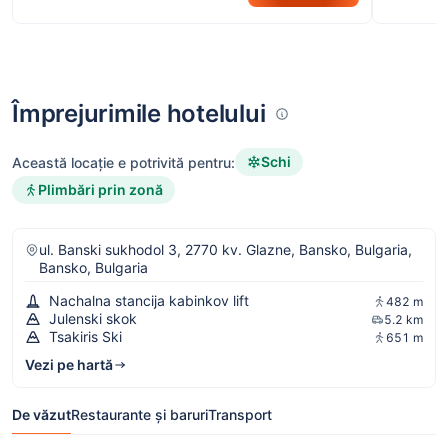
Împrejurimile hotelului
Schi
Această locație e potrivită pentru:
Plimbări prin zonă
ul. Banski sukhodol 3, 2770 kv. Glazne, Bansko, Bulgaria,
Bansko, Bulgaria
Nachalna stancija kabinkov lift
482 m
Julenski skok
5.2 km
Tsakiris Ski
651 m
Vezi pe hartă
De văzut
Restaurante și baruri
Transport