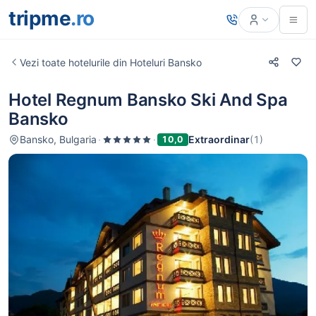
tripme
.ro
Vezi toate hotelurile din Hoteluri Bansko
Hotel Regnum Bansko Ski And Spa
Bansko
Bansko, Bulgaria
·
·
Extraordinar
(1)
10,0