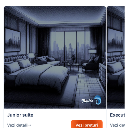
Junior suite
Executiv
Vezi detalii
Vezi prețuri
Vezi detal