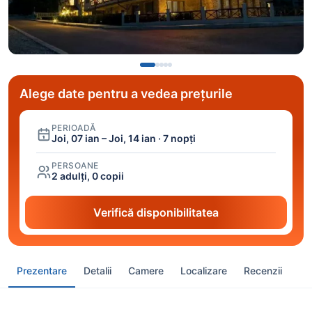
Alege date pentru a vedea prețurile
PERIOADĂ
Joi, 07 ian – Joi, 14 ian · 7 nopți
PERSOANE
2 adulți, 0 copii
Verifică disponibilitatea
Prezentare
Detalii
Camere
Localizare
Recenzii