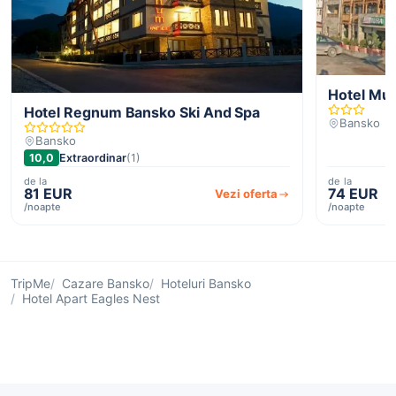
Hotel Mu
Hotel Regnum Bansko Ski And Spa
Bansko
Bansko
10,0
Extraordinar
(1)
de la
de la
81 EUR
74 EUR
Vezi oferta
/noapte
/noapte
TripMe
Cazare Bansko
Hoteluri Bansko
Hotel Apart Eagles Nest