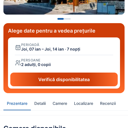
Alege date pentru a vedea prețurile
PERIOADĂ
Joi, 07 ian – Joi, 14 ian · 7 nopți
PERSOANE
2 adulți, 0 copii
Verifică disponibilitatea
Prezentare
Detalii
Camere
Localizare
Recenzii