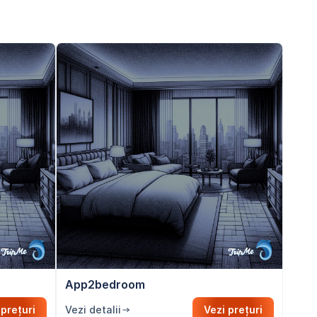
App2bedroom
 prețuri
Vezi detalii
Vezi prețuri