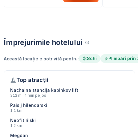
Împrejurimile hotelului
Schi
Plimbări prin
Această locație e potrivită pentru:
Top atracții
Nachalna stancija kabinkov lift
312 m · 4 min pe jos
Paisij hilendarski
1.1 km
Neofit rilski
1.2 km
Megdan