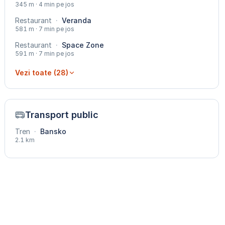
345 m · 4 min pe jos
Restaurant
·
Veranda
581 m · 7 min pe jos
Restaurant
·
Space Zone
591 m · 7 min pe jos
Vezi toate (28)
Transport public
Tren
·
Bansko
2.1 km