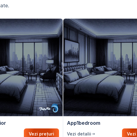
ate.
ior
App1bedroom
Vezi prețuri
Vezi detalii
Vezi