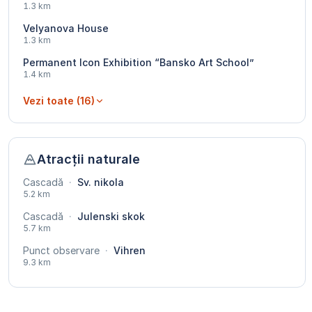
1.3 km
Velyanova House
1.3 km
Permanent Icon Exhibition “Bansko Art School”
1.4 km
Vezi toate (16)
Atracții naturale
Cascadă
·
Sv. nikola
5.2 km
Cascadă
·
Julenski skok
5.7 km
Punct observare
·
Vihren
9.3 km