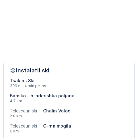
Instalații ski
Tsakiris Ski
309 m · 4 min pe jos
Bansko - b-nderishka poljana
4.7 km
Telescaun ski
·
Chalin Valog
2.8 km
Telescaun ski
·
C-rna mogila
6 km