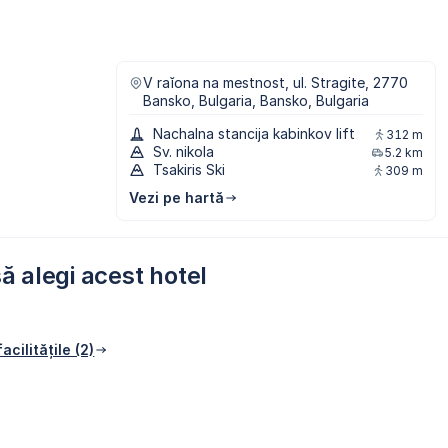
V raĭona na mestnost, ul. Stragite, 2770
Bansko, Bulgaria, Bansko, Bulgaria
Nachalna stancija kabinkov lift
312 m
Sv. nikola
5.2 km
Tsakiris Ski
309 m
Vezi pe hartă
ă alegi acest hotel
acilitățile (2)