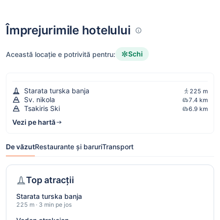
Împrejurimile hotelului
Schi
Această locație e potrivită pentru:
Starata turska banja
225 m
Sv. nikola
7.4 km
Tsakiris Ski
6.9 km
Vezi pe hartă
De văzut
Restaurante și baruri
Transport
Top atracții
Starata turska banja
225 m · 3 min pe jos