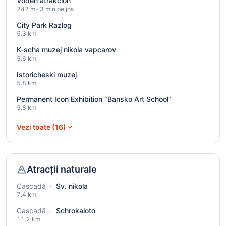
Voden atrakcion
242 m · 3 min pe jos
City Park Razlog
5.3 km
K-scha muzej nikola vapcarov
5.6 km
Istoricheski muzej
5.8 km
Permanent Icon Exhibition “Bansko Art School”
5.8 km
Vezi toate (16)
Atracții naturale
Cascadă
·
Sv. nikola
7.4 km
Cascadă
·
Schrokaloto
11.2 km