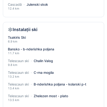
Cascadă
·
Julenski skok
12.4 km
Instalații ski
Tsakiris Ski
6.9 km
Bansko - b-nderishka poljana
11.7 km
Telescaun ski
·
Chalin Valog
9.8 km
Telescaun ski
·
C-rna mogila
13.2 km
Telescaun ski
·
B-nderishka poljana - kolarski p-t
13.4 km
Telescaun ski
·
Zhelezen most - plato
13.5 km