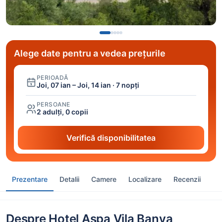
Alege date pentru a vedea prețurile
PERIOADĂ
Joi, 07 ian – Joi, 14 ian · 7 nopți
PERSOANE
2 adulți, 0 copii
Verifică disponibilitatea
Prezentare
Detalii
Camere
Localizare
Recenzii
Despre Hotel Aspa Vila Banya