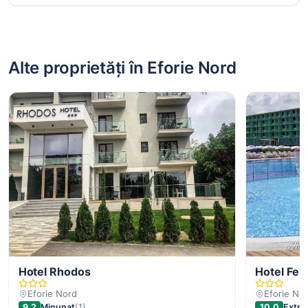
Alte proprietăți în Eforie Nord
Hotel Rhodos
Hotel Feli
Eforie Nord
Eforie No
9,2
Minunat
(1)
10,0
Extra