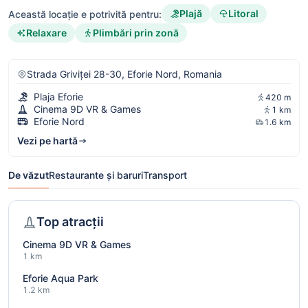
Plajă
Litoral
Această locație e potrivită pentru:
Relaxare
Plimbări prin zonă
Strada Griviței 28-30, Eforie Nord, Romania
Plaja Eforie
420 m
Cinema 9D VR & Games
1 km
Eforie Nord
1.6 km
Vezi pe hartă
De văzut
Restaurante și baruri
Transport
Top atracții
Cinema 9D VR & Games
1 km
Eforie Aqua Park
1.2 km