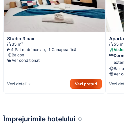
Studio 3 pax
Apartam
35 m²
55 m²
1 Pat matrimonial
și
1 Canapea fixă
Vedere
Balcon
Dormit
Aer condiționat
extensi
Balcon
Aer con
Vezi detalii
Vezi prețuri
Vezi detal
Împrejurimile hotelului