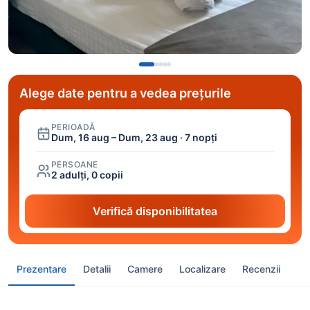
Alege date pentru a vedea prețurile
PERIOADĂ
Dum, 16 aug – Dum, 23 aug · 7 nopți
PERSOANE
2 adulți, 0 copii
Verifică disponibilitatea
Prezentare
Detalii
Camere
Localizare
Recenzii