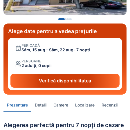
Alege date pentru a vedea prețurile
PERIOADĂ
Sâm, 15 aug – Sâm, 22 aug · 7 nopți
PERSOANE
2 adulți, 0 copii
Verifică disponibilitatea
Prezentare
Detalii
Camere
Localizare
Recenzii
Alegerea perfectă pentru 7 nopți de cazare