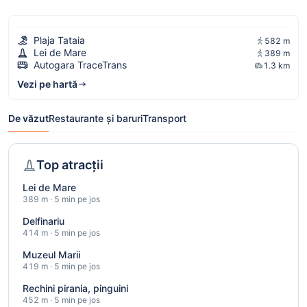
Plaja Tataia
582 m
Lei de Mare
389 m
Autogara TraceTrans
1.3 km
Vezi pe hartă
De văzut
Restaurante și baruri
Transport
Top atracții
Lei de Mare
389 m · 5 min pe jos
Delfinariu
414 m · 5 min pe jos
Muzeul Marii
419 m · 5 min pe jos
Rechini pirania, pinguini
452 m · 5 min pe jos