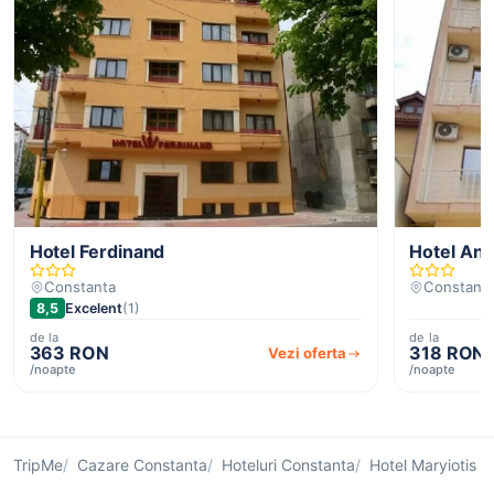
Hotel Ferdinand
Hotel Ana
Constanta
Constant
8,5
Excelent
(1)
de la
de la
363 RON
318 RON
Vezi oferta
/noapte
/noapte
TripMe
Cazare Constanta
Hoteluri Constanta
Hotel Maryiotis