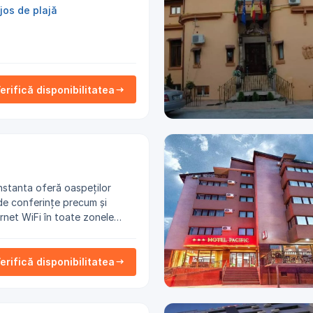
jos de plajă
erifică disponibilitatea
 de conferințe precum și
ernet WiFi în toate zonele
 cu cost suplimentar.
erifică disponibilitatea