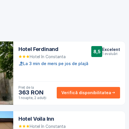
Hotel Ferdinand
Excelent
8,5
1 evaluări
Hotel în Constanta
La 3 min de mers pe jos de plajă
Preț de la
363 RON
Verifică disponibilitatea
1 noapte, 2 adulți
Hotel Voila Inn
Hotel în Constanta