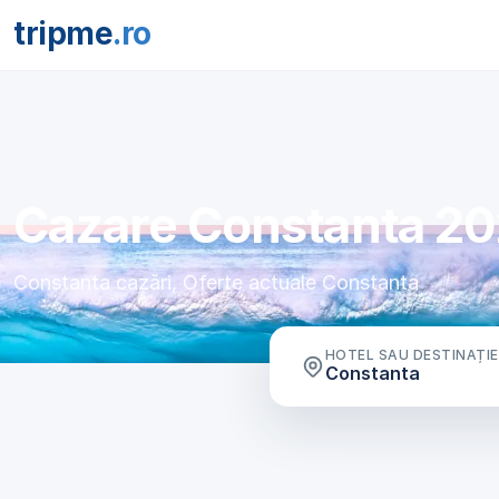
tripme
.ro
Cazare Constanta 202
Constanta cazări, Oferte actuale Constanta
HOTEL SAU DESTINAȚIE
Constanta