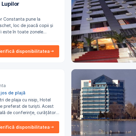
 Lupilor
 la
schet, loc de joacă copii și
i este în toate zonele
erifică disponibilitatea
nta
jos de plajă
i de plaja cu nisip, Hotel
 preferat de turiști. Acest
ală de conferințe, curăţătorie
este oferit turiștilor în
 taxă.
erifică disponibilitatea