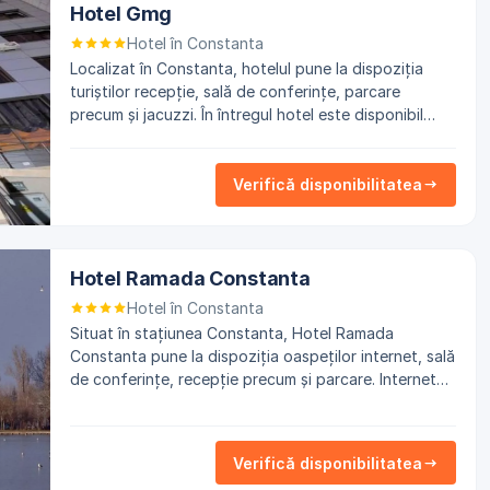
Hotel Gmg
Hotel în Constanta
Localizat în Constanta, hotelul pune la dispoziția
turiștilor recepție, sală de conferințe, parcare
precum și jacuzzi. În întregul hotel este disponibil
acces la internet WiFi, contra cost.
Verifică disponibilitatea
Hotel Ramada Constanta
Hotel în Constanta
Situat în stațiunea Constanta, Hotel Ramada
Constanta pune la dispoziția oaspeților internet, sală
de conferințe, recepție precum și parcare. Internet
WiFi este oferit oaspeților în întreaga proprietate,
contra cost.
Verifică disponibilitatea