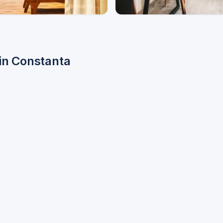
ente
Pensiuni
din Constanta