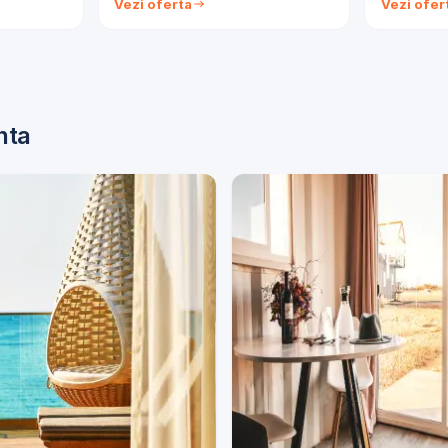
Vezi oferta
Vezi ofer
nta