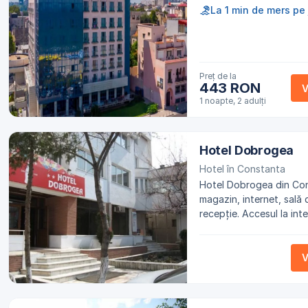
La 1 min de mers pe 
Preț de la
443 RON
V
1 noapte, 2 adulți
Hotel Dobrogea
Hotel în Constanta
Hotel Dobrogea din Constanta oferă oaspeților
magazin, internet, sală
recepție. Accesul la int
publice ale proprietății,
V