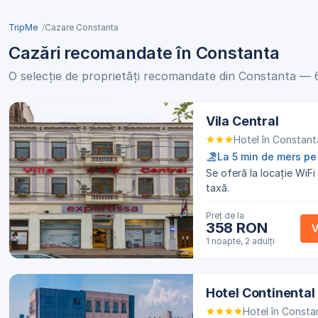
TripMe
Cazare Constanta
Cazări recomandate în Constanta
O selecție de proprietăți recomandate din Constanta — 69
Vila Central
Hotel în Constant
La 5 min de mers pe 
Se oferă la locație WiFi
taxă.
Preț de la
358 RON
V
1 noapte, 2 adulți
Hotel Continenta
Hotel în Consta