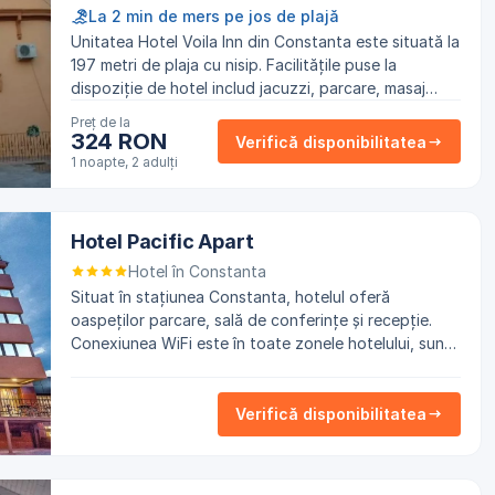
La 2 min de mers pe jos de plajă
Unitatea Hotel Voila Inn din Constanta este situată la
197 metri de plaja cu nisip. Facilitățile puse la
dispoziție de hotel includ jacuzzi, parcare, masaj
precum și recepție. Conexiunea WiFi este în toate
Preț de la
zonele hotelului, contra cost.
324 RON
Verifică disponibilitatea
1 noapte, 2 adulți
Hotel Pacific Apart
Hotel în Constanta
Situat în stațiunea Constanta, hotelul oferă
oaspeților parcare, sală de conferințe și recepție.
Conexiunea WiFi este în toate zonele hotelului, sunt
posibile taxe suplimentare.
Verifică disponibilitatea