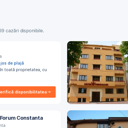
 cazări disponibile.
a
jos de plajă
 în toată proprietatea, cu
erifică disponibilitatea
l Forum Constanta
nta