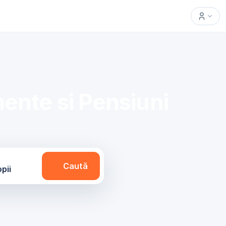
ente si Pensiuni
Caută
opii