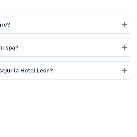
are?
ru spa?
ejur la Hotel Leon?