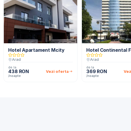
Hotel Apartament Mcity
Hotel Continental 
Arad
Arad
de la
de la
438 RON
369 RON
Vezi oferta
Vez
/noapte
/noapte