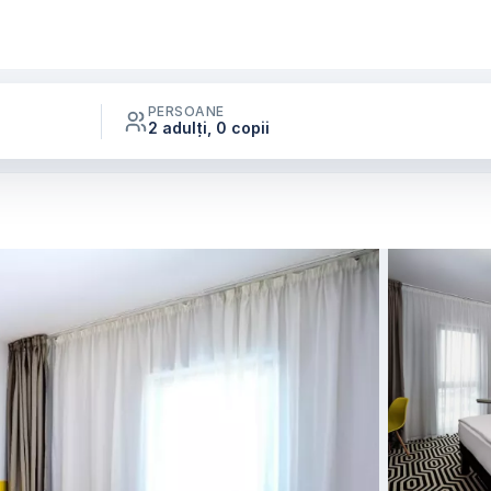
PERSOANE
2 adulți, 0 copii