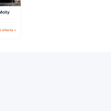
Mcity
i oferta