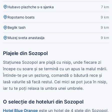
Hubavo plazhche s-s sjanka
7 km
Ropotamo boats
9 km
Beglik tash
9 km
Muzej sveta anastasija
9 km
Plajele din Sozopol
Stațiunea Sozopol are plajă cu nisip, unde fiecare zi
începe cu soare și se termină cu un apus la malul mării.
Întinde-te pe un șezlong, comandă o băutură rece și
lasă valurile să facă restul. Cei mici se pot juca în nisip,
iar tu te poți relaxa la umbra unei umbrele.
O selecție de hoteluri din Sozopol
Hotel Blue Orange
este un hotel de 4 stele din Sozopol,