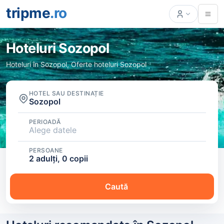
tripme
.ro
Hoteluri Sozopol
Hoteluri în Sozopol, Oferte hoteluri Sozopol
HOTEL SAU DESTINAȚIE
Sozopol
PERIOADĂ
Alege datele
PERSOANE
2 adulți, 0 copii
Caută