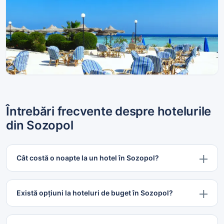
9 proprietăți
Hoteluri de 3 stele
15 proprietăți
Întrebări frecvente despre hotelurile
din Sozopol
Cât costă o noapte la un hotel în Sozopol?
Există opțiuni la hoteluri de buget în Sozopol?