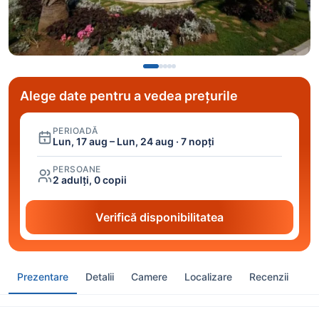
Alege date pentru a vedea prețurile
PERIOADĂ
Lun, 17 aug – Lun, 24 aug · 7 nopți
PERSOANE
2 adulți, 0 copii
Verifică disponibilitatea
Prezentare
Detalii
Camere
Localizare
Recenzii