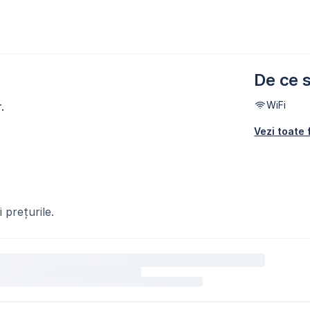
De ce s
WiFi
.
Vezi toate f
 prețurile.