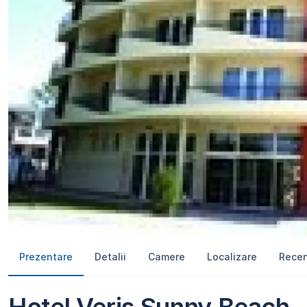
Prezentare
Detalii
Camere
Localizare
Recen