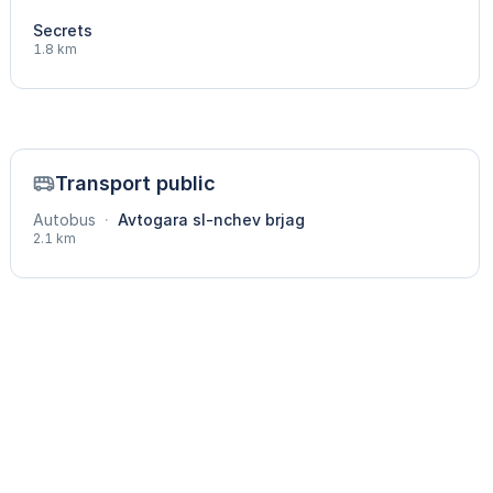
Secrets
1.8 km
Transport public
Autobus
·
Avtogara sl-nchev brjag
2.1 km