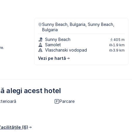
Sunny Beach, Bulgaria, Sunny Beach,
Bulgaria
Sunny Beach
405 m
Samolet
1.9 km
re.
Vlaschanski vodopad
3.9 km
Vezi pe hartă
ă alegi acest hotel
xterioară
Parcare
acilitățile (6)