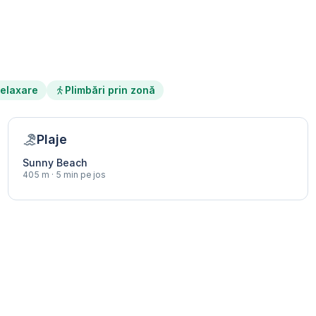
elaxare
Plimbări prin zonă
Plaje
Sunny Beach
405 m · 5 min pe jos