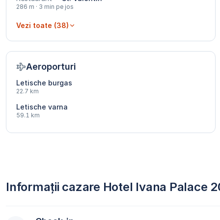
286 m · 3 min pe jos
Vezi toate (38)
Aeroporturi
Letische burgas
22.7 km
Letische varna
59.1 km
Informații cazare Hotel Ivana Palace 