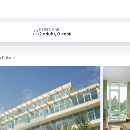
PERSOANE
2 adulți, 0 copii
a Palace