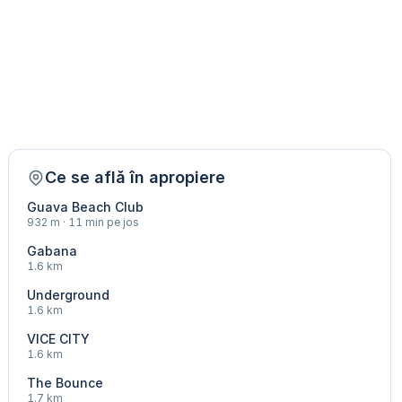
Ce se află în apropiere
Guava Beach Club
932 m · 11 min pe jos
Gabana
1.6 km
Underground
1.6 km
VICE CITY
1.6 km
The Bounce
1.7 km