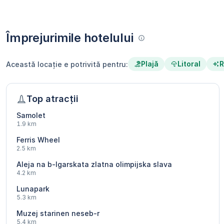
Împrejurimile hotelului
Plajă
Litoral
R
Această locație e potrivită pentru:
Top atracții
Samolet
1.9 km
Ferris Wheel
2.5 km
Aleja na b-lgarskata zlatna olimpijska slava
4.2 km
Lunapark
5.3 km
Muzej starinen neseb-r
5.4 km