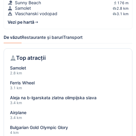
Sunny Beach
176 m
Samolet
2.8 km
Vlaschanski vodopad
3.1 km
Vezi pe hartă
De văzut
Restaurante și baruri
Transport
Top atracții
Samolet
2.8 km
Ferris Wheel
3.1 km
Aleja na b-lgarskata zlatna olimpijska slava
3.4 km
Airplane
3.4 km
Bulgarian Gold Olympic Glory
4 km