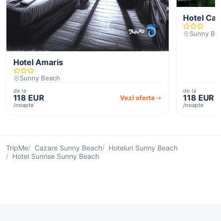
Hotel Cal
Sunny Be
Hotel Amaris
Sunny Beach
de la
de la
118 EUR
118 EUR
Vezi oferta
/noapte
/noapte
TripMe
Cazare Sunny Beach
Hoteluri Sunny Beach
Hotel Sunrise Sunny Beach