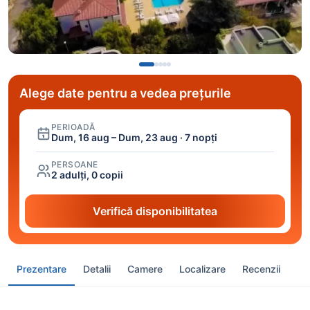
Alege date pentru a vedea prețurile
PERIOADĂ
Dum, 16 aug – Dum, 23 aug · 7 nopți
PERSOANE
2 adulți, 0 copii
Verifică disponibilitatea
Prezentare
Detalii
Camere
Localizare
Recenzii