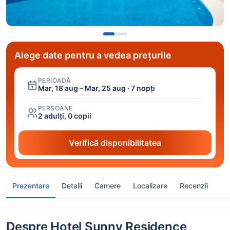
Alege date pentru a vedea prețurile
PERIOADĂ
Mar, 18 aug – Mar, 25 aug · 7 nopți
PERSOANE
2 adulți, 0 copii
Verifică disponibilitatea
Prezentare
Detalii
Camere
Localizare
Recenzii
Despre Hotel Sunny Residence