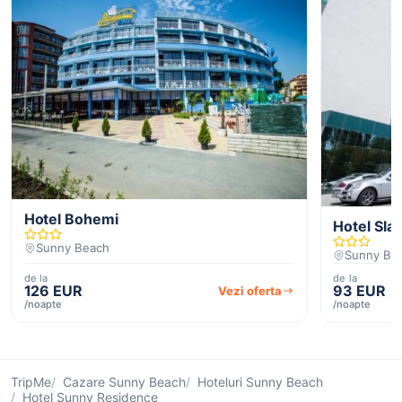
Hotel Bohemi
Hotel Sla
Sunny Beach
Sunny Be
de la
de la
126 EUR
93 EUR
Vezi oferta
/noapte
/noapte
TripMe
Cazare Sunny Beach
Hoteluri Sunny Beach
Hotel Sunny Residence