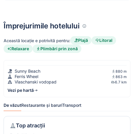
Împrejurimile hotelului
Plajă
Litoral
Această locație e potrivită pentru:
Relaxare
Plimbări prin zonă
Sunny Beach
880 m
Ferris Wheel
863 m
Vlaschanski vodopad
6.7 km
Vezi pe hartă
De văzut
Restaurante și baruri
Transport
Top atracții