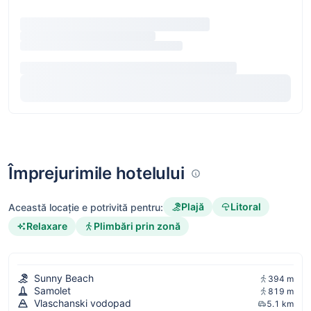
Împrejurimile hotelului
Plajă
Litoral
Această locație e potrivită pentru:
Relaxare
Plimbări prin zonă
Sunny Beach
394 m
Samolet
819 m
Vlaschanski vodopad
5.1 km