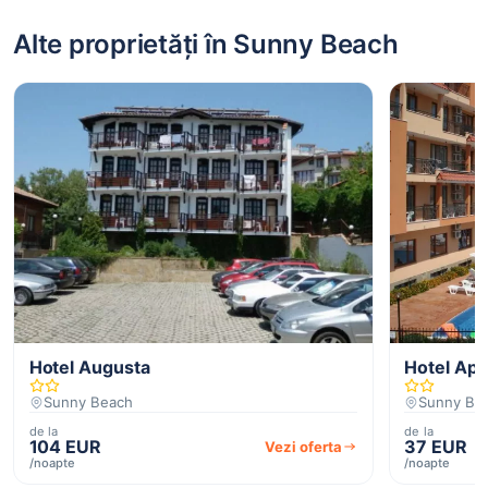
Alte proprietăți în Sunny Beach
Hotel Augusta
Hotel Ap
Sunny Beach
Sunny Be
de la
de la
104 EUR
37 EUR
Vezi oferta
/noapte
/noapte