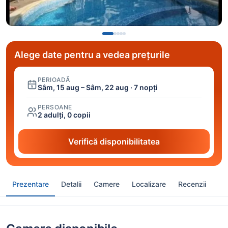
Alege date pentru a vedea prețurile
PERIOADĂ
Sâm, 15 aug – Sâm, 22 aug · 7 nopți
PERSOANE
2 adulți, 0 copii
Verifică disponibilitatea
Prezentare
Detalii
Camere
Localizare
Recenzii