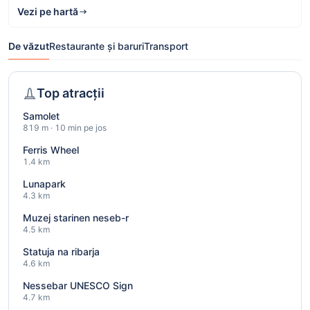
Vezi pe hartă
De văzut
Restaurante și baruri
Transport
Top atracții
Samolet
819 m · 10 min pe jos
Ferris Wheel
1.4 km
Lunapark
4.3 km
Muzej starinen neseb-r
4.5 km
Statuja na ribarja
4.6 km
Nessebar UNESCO Sign
4.7 km