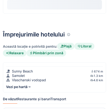
Împrejurimile hotelului
Plajă
Litoral
Această locație e potrivită pentru:
Relaxare
Plimbări prin zonă
Sunny Beach
674 m
Samolet
1.3 km
Vlaschanski vodopad
4.6 km
Vezi pe hartă
De văzut
Restaurante și baruri
Transport