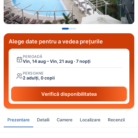
Alege date pentru a vedea prețurile
PERIOADĂ
Vin, 14 aug – Vin, 21 aug · 7 nopți
PERSOANE
2 adulți, 0 copii
Verifică disponibilitatea
Prezentare
Detalii
Camere
Localizare
Recenzii