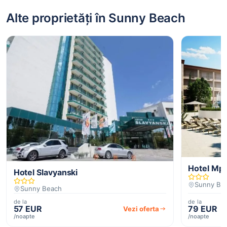
Alte proprietăți în Sunny Beach
Hotel Mp
Hotel Slavyanski
Sunny Be
Sunny Beach
de la
de la
57 EUR
79 EUR
Vezi oferta
/noapte
/noapte