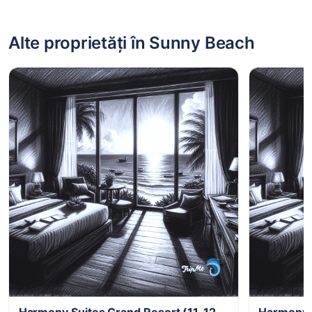
Alte proprietăți în Sunny Beach
Harmony Suites Grand Resort (11, 12,
Harmony S