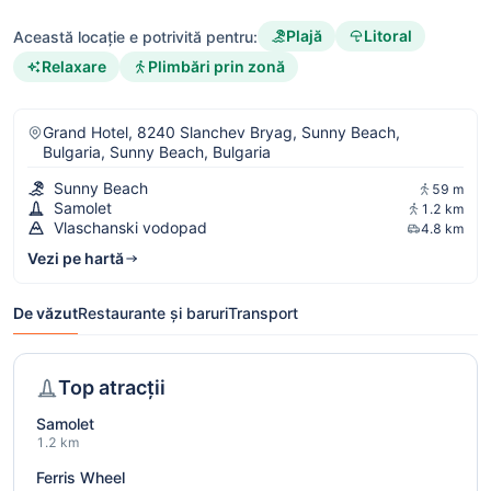
Plajă
Litoral
Această locație e potrivită pentru:
Relaxare
Plimbări prin zonă
Grand Hotel, 8240 Slanchev Bryag, Sunny Beach,
Bulgaria, Sunny Beach, Bulgaria
Sunny Beach
59 m
Samolet
1.2 km
Vlaschanski vodopad
4.8 km
Vezi pe hartă
De văzut
Restaurante și baruri
Transport
Top atracții
Samolet
1.2 km
Ferris Wheel