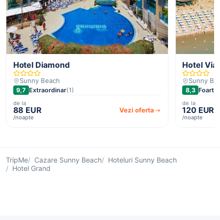
Hotel Diamond
Hotel Via
Sunny Beach
Sunny Be
9,7
Extraordinar
(1)
8,3
Foarte 
de la
de la
88 EUR
120 EUR
Vezi oferta
/noapte
/noapte
TripMe
Cazare Sunny Beach
Hoteluri Sunny Beach
Hotel Grand