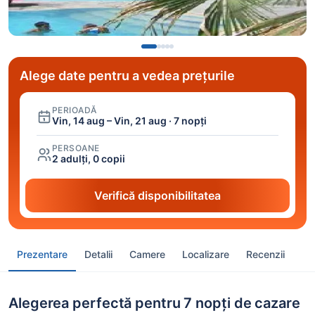
Alege date pentru a vedea prețurile
PERIOADĂ
Vin, 14 aug – Vin, 21 aug · 7 nopți
PERSOANE
2 adulți, 0 copii
Verifică disponibilitatea
Prezentare
Detalii
Camere
Localizare
Recenzii
Alegerea perfectă pentru 7 nopți de cazare