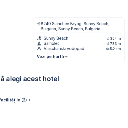
8240 Slanchev Bryag, Sunny Beach,
Bulgaria, Sunny Beach, Bulgaria
Sunny Beach
354 m
Samolet
783 m
Vlaschanski vodopad
5.2 km
Vezi pe hartă
ă alegi acest hotel
acilitățile (2)