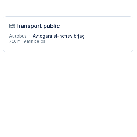
Transport public
Autobus
·
Avtogara sl-nchev brjag
716 m · 9 min pe jos