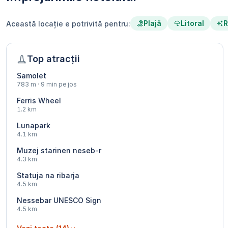
Plajă
Litoral
R
Această locație e potrivită pentru:
Top atracții
Samolet
783 m · 9 min pe jos
Ferris Wheel
1.2 km
Lunapark
4.1 km
Muzej starinen neseb-r
4.3 km
Statuja na ribarja
4.5 km
Nessebar UNESCO Sign
4.5 km