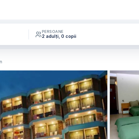
PERSOANE
2 adulți, 0 copii
in