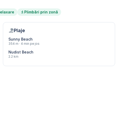
elaxare
Plimbări prin zonă
Plaje
Sunny Beach
354 m · 4 min pe jos
Nudist Beach
2.2 km